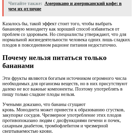
Читайте также:
Американо и американский кофе: в
чем их отличие
Казалось бы, такой эффект стоит того, чтобы выбрать
банановую
монодиету
как хороший способ избавиться от
проблем со здоровьем. Но специалисты утверждают, что для
нормальной жизнедеятельности человека одних лишь сладких
плодов в повседневном рационе питания недостаточно.
Почему нельзя питаться только
бананами
Эти фрукты являются богатым источником огромного числа
необходимых для организма веществ, но в них присутствуют
далеко не все важные компоненты. Поэтому употреблять в
пищу только сладкие плоды нельзя.
Учеными доказано, что бананы сгущают
кровь.
Монодиета
может привести к образованию сгустков,
закупорке сосудов. Чрезмерное употребление этих плодов
противопоказано людям с дисфункциями печени и почек,
сахарным диабетом, тромбофлебитом и чрезмерной
свертываемостью крови.