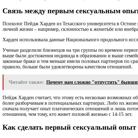
Связь между первым сексуальным опы
Психолог Пейдж Харден из Техасского университета в Остине п
личной жизни – например, склонностью к женитьбе или внебра
Харден использовала данные Национального продольного иссле
Ученые разделили близнецов на три группы по времени первого 
выше были достижения индивида в образовании и выше семейн
законные браки и тем меньше имели половых партнеров по срав
правило, больше были удовлетворены качеством отношений.
Читайте также:
Почему нам сложно "отпустить" бывши
Пейдж Харден считает, что этому есть несколько возможных об
более разборчивым в потенциальных партнерах. Либо их жизне
сначала получает опыт платонических отношений и лишь потом 
отношения, чем тому, кто живет половой жизнью с 14-15 лет.
Как сделать первый сексуальный опыт