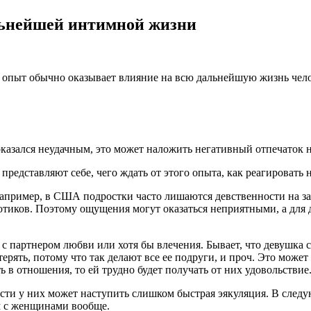
альнейшей интимной жизни
опыт обычно оказывает влияние на всю дальнейшую жизнь челов
оказался неудачным, это может наложить негативный отпечаток 
о представляют себе, чего ждать от этого опыта, как реагировать 
апример, в США подростки часто лишаются девственности на за
тиков. Поэтому ощущения могут оказаться неприятными, а для д
 партнером любви или хотя бы влечения. Бывает, что девушка с
терять, потому что так делают все ее подруги, и проч. Это может
ь в отношения, то ей трудно будет получать от них удовольствие
ти у них может наступить слишком быстрая эякуляция. В следую
м с женщинами вообще.