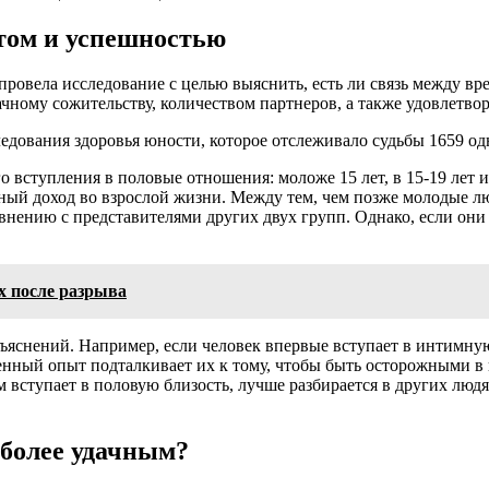
том и успешностью
ровела исследование с целью выяснить, есть ли связь между вр
чному сожительству, количеством партнеров, а также удовлетв
дования здоровья юности, которое отслеживало судьбы 1659 одн
вступления в половые отношения: моложе 15 лет, в 15-19 лет и 
ый доход во взрослой жизни. Между тем, чем позже молодые л
нению с представителями других двух групп. Однако, если они 
х после разрыва
ъяснений. Например, если человек впервые вступает в интимную 
нный опыт подталкивает их к тому, чтобы быть осторожными в 
вступает в половую близость, лучше разбирается в других людя
 более удачным?