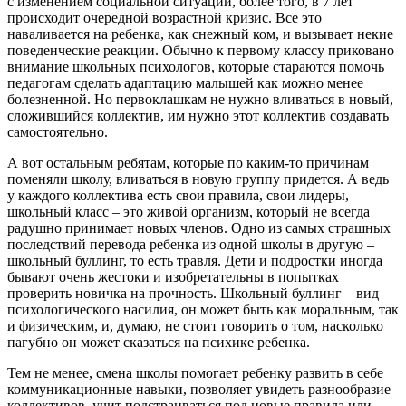
с изменением социальной ситуации, более того, в 7 лет
происходит очередной возрастной кризис. Все это
наваливается на ребенка, как снежный ком, и вызывает некие
поведенческие реакции. Обычно к первому классу приковано
внимание школьных психологов, которые стараются помочь
педагогам сделать адаптацию малышей как можно менее
болезненной. Но первоклашкам не нужно вливаться в новый,
сложившийся коллектив, им нужно этот коллектив создавать
самостоятельно.
А вот остальным ребятам, которые по каким-то причинам
поменяли школу, вливаться в новую группу придется. А ведь
у каждого коллектива есть свои правила, свои лидеры,
школьный класс – это живой организм, который не всегда
радушно принимает новых членов. Одно из самых страшных
последствий перевода ребенка из одной школы в другую –
школьный буллинг, то есть травля. Дети и подростки иногда
бывают очень жестоки и изобретательны в попытках
проверить новичка на прочность. Школьный буллинг – вид
психологического насилия, он может быть как моральным, так
и физическим, и, думаю, не стоит говорить о том, насколько
пагубно он может сказаться на психике ребенка.
Тем не менее, смена школы помогает ребенку развить в себе
коммуникационные навыки, позволяет увидеть разнообразие
коллективов, учит подстраиваться под новые правила или,