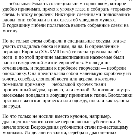
— небольшая ёмкость со специальным горлышком, которое
удобно прижимать прямо к уголку глаза и собирать «горькие»
слезы. В эпоху королевы Виктории слезницами пользовались
вдовы, они собирали в них слезы об ушедших мужьях.
В годовщину гибели полагалось вылить собранные слезы на
могилу.
Но не только слезы собирали в специальные сосуды, эта же
участь отводилась блоха и вшам, да-да. В определённые
периоды Европы (XV-XVIII век) гигиена хромала на обе
ноги, и по этой причине вышеописанные насекомые были
частью ежедневной жизни европейцев. Но люди не
отчаивались, и подошли к проблеме творчески — изобрели
блохоловку. Она представляла собой маленькую коробочку из
золота, серебра, слоновой кости или дерева, в которую
помещали приманку — небольшой кусочек ткани
пропитанный мёдом, кровью, или смолой. Заползшие внутрь
насекомые попадали в ловушку прилипая к ткани. Блохоловки
прятали в женские прически или одежду, носили как кулоны
на груди.
Но что только не носили вместо кулонов, например,
драгоценные многоразовые персональные зубочистки. В
начале эпохи Возрождения зубочистки стали по-настоящему
модными. Их делали из золота, серебра и драгоценных