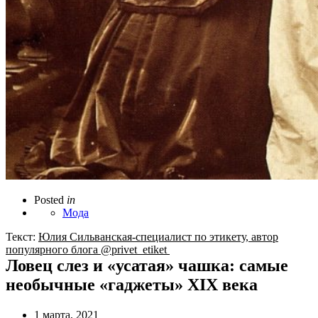
Posted
in
Мода
Текст:
Юлия Сильванская-специалист по этикету, автор
популярного блога @privet_etiket
Ловец слез и «усатая» чашка: самые
необычные «гаджеты» XIX века
1 марта, 2021