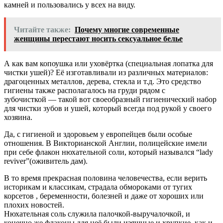
камней и пользовались у всех на виду.
Читайте также:
Почему многие современные
женщины перестают носить сексуальное белье
А как вам копоушка или уховёртка (специальная лопатка для
чистки ушей)? Её изготавливали из различных материалов:
драгоценных металлов, дерева, стекла и т.д. Это средство
гигиены также располагалось на груди рядом с
зубочисткой — такой вот своеобразный гигиенический набор
для чистки зубов и ушей, который всегда под рукой у своего
хозяина.
Да, с гигиеной и здоровьем у европейцев были особые
отношения. В Викторианской Англии, полицейские имели
при себе флакон нюхательной соли, который назывался “lady
reviver”(оживитель дам).
В то время прекрасная половина человечества, если верить
историкам и классикам, страдала обмороками от тугих
корсетов , беременности, болезней и даже от хороших или
плохих новостей.
Нюхательная соль служила палочкой-выручалочкой, и
конечно же флаконы для неё были изящные и хрупкие, как и