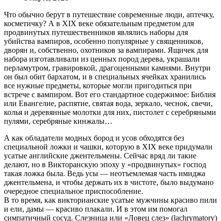
Что обычно берут в путешествие современные люди, аптечку,
косметичку? А в XIX веке обязательным предметом для
продвинутых путешественников являлись наборы для
убийства вампиров, особенно популярные у священников,
дворян и, собственно, охотников за вампирами. Ящичек для
набора изготавливали из ценных пород дерева, украшали
перламутром, гравировкой, драгоценными камнями. Внутри
он был обит бархатом, и в специальных ячейках хранились
все нужные предметы, которые могли пригодиться при
встрече с вампиром. Вот его стандартное содержимое: Библия
или Евангелие, распятие, святая вода, зеркало, чеснок, свечи,
колья и деревянные молотки для них, пистолет с серебряными
пулями, серебряные кинжалы…
А как обладатели модных бород и усов обходятся без
специальной ложки и чашки, которую в XIX веке придумали
усатые английские джентельмены. Сейчас вряд ли такие
делают, но в Викторанскую эпоху у «продвинутых» господ
такая ложка была. Ведь усы — неотъемлемая часть имиджа
джентельмена, и чтобы держать их в чистоте, было выдумано
очередное специальное приспособление.
В то время, как викторианские усатые мужчины красиво пили
и ели, дамы — красиво плакали. И в этом им помогал
симпатичный сосуд. Слезница или «Ловец слез» (lachrymatory)