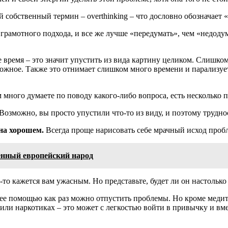
й собственный термин – overthinking – что дословно обозначает 
рамотного подхода, и все же лучше «передумать», чем «недодума
е время – это значит упустить из вида картину целиком. Слишко
жное. Также это отнимает слишком много времени и парализует 
м много думаете по поводу какого-либо вопроса, есть несколько 
Возможно, вы просто упустили что-то из виду, и поэтому трудн
 на хорошем.
Всегда проще нарисовать себе мрачный исход пробл
енный европейский народ
-то кажется вам ужасным. Но представьте, будет ли он настолько
 ее помощью как раз можно отпустить проблемы. Но кроме медита
 или наркотиках – это может с легкостью войти в привычку и в