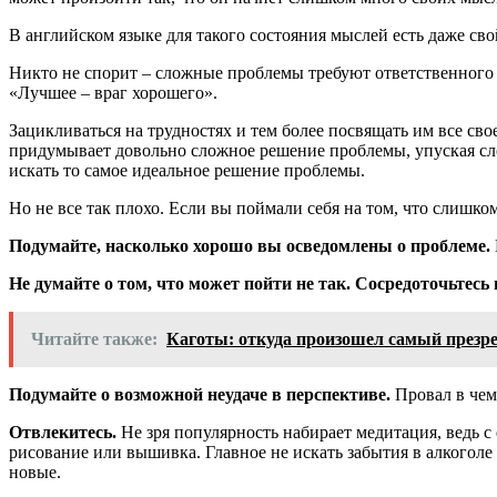
В английском языке для такого состояния мыслей есть даже сво
Никто не спорит – сложные проблемы требуют ответственного г
«Лучшее – враг хорошего».
Зацикливаться на трудностях и тем более посвящать им все сво
придумывает довольно сложное решение проблемы, упуская сло
искать то самое идеальное решение проблемы.
Но не все так плохо. Если вы поймали себя на том, что слишко
Подумайте, насколько хорошо вы осведомлены о проблеме.
Не думайте о том, что может пойти не так. Сосредоточьтесь
Читайте также:
Каготы: откуда произошел самый презр
Подумайте о возможной неудаче в перспективе.
Провал в чем
Отвлекитесь.
Не зря популярность набирает медитация, ведь с
рисование или вышивка. Главное не искать забытия в алкоголе
новые.