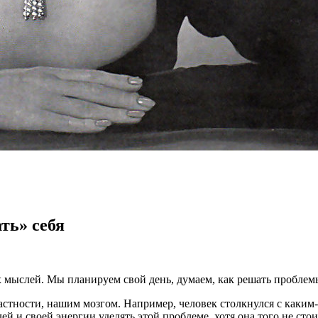
ть» себя
мыслей. Мы планируем свой день, думаем, как решать пробле
астности, нашим мозгом. Например, человек столкнулся с каким
й и своей энергии уделять этой проблеме, хотя она того не стои