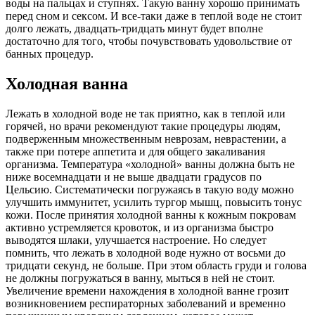
воды на пальцах и ступнях. Такую ванну хорошо принимать
перед сном и сексом. И все-таки даже в теплой воде не стоит
долго лежать, двадцать-тридцать минут будет вполне
достаточно для того, чтобы почувствовать удовольствие от
банных процедур.
Холодная ванна
Лежать в холодной воде не так приятно, как в теплой или
горячей, но врачи рекомендуют такие процедуры людям,
подверженным множественным неврозам, неврастении, а
также при потере аппетита и для общего закаливания
организма. Температура «холодной» ванны должна быть не
ниже восемнадцати и не выше двадцати градусов по
Цельсию. Систематически погружаясь в такую воду можно
улучшить иммунитет, усилить тургор мышц, повысить тонус
кожи. После принятия холодной ванны к кожным покровам
активно устремляется кровоток, и из организма быстро
выводятся шлаки, улучшается настроение. Но следует
помнить, что лежать в холодной воде нужно от восьми до
тридцати секунд, не больше. При этом область груди и голова
не должны погружаться в ванну, мыться в ней не стоит.
Увеличение времени нахождения в холодной ванне грозит
возникновением респираторных заболеваний и временно