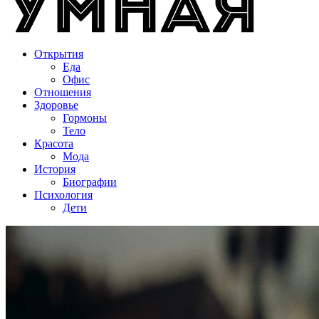
Открытия
Еда
Офис
Отношения
Здоровье
Гормоны
Тело
Красота
Мода
История
Биографии
Психология
Дети