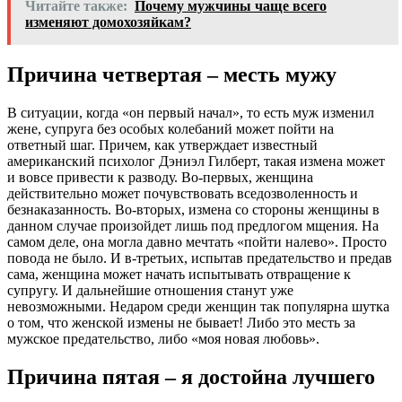
Читайте также:
Почему мужчины чаще всего
изменяют домохозяйкам?
Причина четвертая – месть мужу
В ситуации, когда «он первый начал», то есть муж изменил
жене, супруга без особых колебаний может пойти на
ответный шаг. Причем, как утверждает известный
американский психолог Дэниэл Гилберт, такая измена может
и вовсе привести к разводу. Во-первых, женщина
действительно может почувствовать вседозволенность и
безнаказанность. Во-вторых, измена со стороны женщины в
данном случае произойдет лишь под предлогом мщения. На
самом деле, она могла давно мечтать «пойти налево». Просто
повода не было. И в-третьих, испытав предательство и предав
сама, женщина может начать испытывать отвращение к
супругу. И дальнейшие отношения станут уже
невозможными. Недаром среди женщин так популярна шутка
о том, что женской измены не бывает! Либо это месть за
мужское предательство, либо «моя новая любовь».
Причина пятая – я достойна лучшего