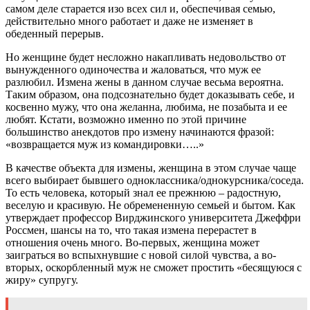
самом деле старается изо всех сил и, обеспечивая семью,
действительно много работает и даже не изменяет в
обеденный перерыв.
Но женщине будет несложно накапливать недовольство от
вынужденного одиночества и жаловаться, что муж ее
разлюбил. Измена жены в данном случае весьма вероятна.
Таким образом, она подсознательно будет доказывать себе, и
косвенно мужу, что она желанна, любима, не позабыта и ее
любят. Кстати, возможно именно по этой причине
большинство анекдотов про измену начинаются фразой:
«возвращается муж из командировки…..»
В качестве объекта для измены, женщина в этом случае чаще
всего выбирает бывшего одноклассника/однокурсника/соседа.
То есть человека, который знал ее прежнюю – радостную,
веселую и красивую. Не обремененную семьей и бытом. Как
утверждает профессор Вирджинского университета Джеффри
Россмен, шансы на то, что такая измена перерастет в
отношения очень много. Во-первых, женщина может
заиграться во вспыхнувшие с новой силой чувства, а во-
вторых, оскорбленный муж не сможет простить «бесящуюся с
жиру» супругу.