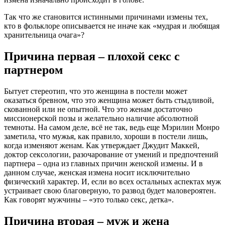
Так что же становится истинными причинами измены тех,
кто в фольклоре описывается не иначе как «мудрая и любящая
хранительница очага»?
Причина первая – плохой секс с
партнером
Бытует стереотип, что это женщина в постели может
оказаться бревном, что это женщина может быть стыдливой,
скованной или не опытной. Что это женам достаточно
миссионерской позы и желательно наличие абсолютной
темноты. На самом деле, всё не так, ведь еще Мэрилин Монро
заметила, что мужья, как правило, хороши в постели лишь,
когда изменяют женам. Как утверждает Джудит Маккей,
доктор сексологии, разочарование от умений и предпочтений
партнера – одна из главных причин женской измены. И в
данном случае, женская измена носит исключительно
физический характер. И, если во всех остальных аспектах муж
устраивает свою благоверную, то развод будет маловероятен.
Как говорят мужчины – «это только секс, детка».
Причина вторая – муж и жена