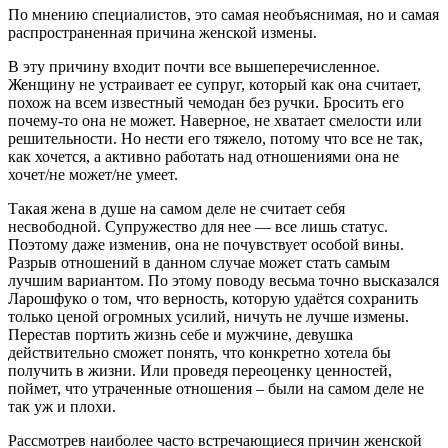
По мнению специалистов, это самая необъяснимая, но и самая
распространенная причина женской измены.
В эту причину входит почти все вышеперечисленное.
Женщину не устраивает ее супруг, который как она считает,
похож на всем известный чемодан без ручки. Бросить его
почему-то она не может. Наверное, не хватает смелости или
решительности. Но нести его тяжело, потому что все не так,
как хочется, а активно работать над отношениями она не
хочет/не может/не умеет.
Такая жена в душе на самом деле не считает себя
несвободной. Супружество для нее — все лишь статус.
Поэтому даже изменив, она не почувствует особой вины.
Разрыв отношений в данном случае может стать самым
лучшим вариантом. По этому поводу весьма точно высказался
Ларошфуко о том, что верность, которую удаётся сохранить
только ценой огромных усилий, ничуть не лучше измены.
Перестав портить жизнь себе и мужчине, девушка
действительно сможет понять, что конкретно хотела бы
получить в жизни. Или проведя переоценку ценностей,
поймет, что утраченные отношения – были на самом деле не
так уж и плохи.
Рассмотрев наиболее часто встречающиеся причин женской