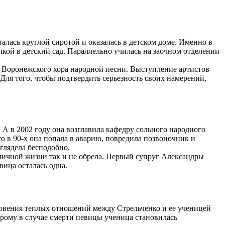
алась круглой сиротой и оказалась в детском доме. Именно в
чкой в детский сад. Параллельно училась на заочном отделении
е Воронежского хора народной песни. Выступление артистов
 Для того, чтобы подтвердить серьезность своих намерений,
 А в 2002 году она возглавила кафедру сольного народного
то в 90-х она попала в аварию, повредила позвоночник и
глядела бесподобно.
личной жизни так и не обрела. Первый супруг Александры
вица осталась одна.
новения теплых отношений между Стрельченко и ее ученицей
рому в случае смерти певицы ученица становилась