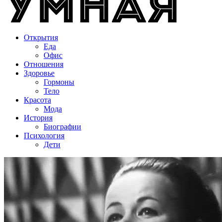
Открытия
Еда
Офис
Отношения
Здоровье
Гормоны
Тело
Красота
Мода
История
Биографии
Психология
Дети