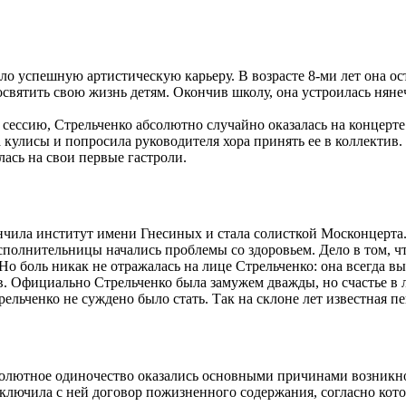
 успешную артистическую карьеру. В возрасте 8-ми лет она ост
освятить свою жизнь детям. Окончив школу, она устроилась няне
сессию, Стрельченко абсолютно случайно оказалась на концерт
за кулисы и попросила руководителя хора принять ее в коллектив.
лась на свои первые гастроли.
ончила институт имени Гнесиных и стала солисткой Москонцерта.
исполнительницы начались проблемы со здоровьем. Дело в том, ч
о боль никак не отражалась на лице Стрельченко: она всегда вы
. Официально Стрельченко была замужем дважды, но счастье в 
ельченко не суждено было стать. Так на склоне лет известная пе
абсолютное одиночество оказались основными причинами возник
лючила с ней договор пожизненного содержания, согласно кото