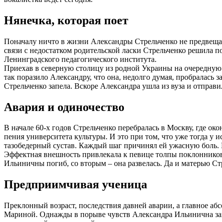
Нянечка, которая поет
Поначалу ничто в жизни Александры Стрельченко не предвещало
связи с недостатком родительской ласки Стрельченко решила п
Ленинградского педагогического института.
Приехав в северную столицу из родной Украины на очередную 
так поразило Александру, что она, недолго думая, пробралась 
Стрельченко запела. Вскоре Александра ушла из вуза и отправи
Авария и одиночество
В начале 60-х годов Стрельченко перебралась в Москву, где ок
пения университета культуры. И это при том, что уже тогда у 
тазобедерный сустав. Каждый шаг причинял ей ужасную боль. Н
Эффектная внешность привлекала к певице толпы поклонников
Ильиничны погиб, со вторым – она развелась. Да и матерью Стр
Предприимчивая ученица
Преклонный возраст, последствия давней аварии, а главное 
Мариной. Однажды в порыве чувств Александра Ильинична зак