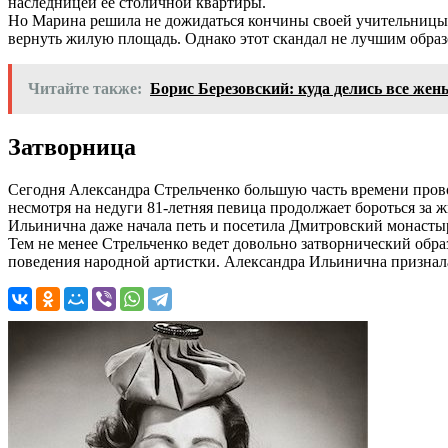
наследницей ее столичной квартиры.
Но Марина решила не дожидаться кончины своей учительницы и
вернуть жилую площадь. Однако этот скандал не лучшим образом
Читайте также:
Борис Березовский: куда делись все жен
Затворница
Сегодня Александра Стрельченко большую часть времени прово
несмотря на недуги 81-летняя певица продолжает бороться за
Ильинична даже начала петь и посетила Дмитровский монастырь
Тем не менее Стрельченко ведет довольно затворнический образ
поведения народной артистки. Александра Ильинична призналас