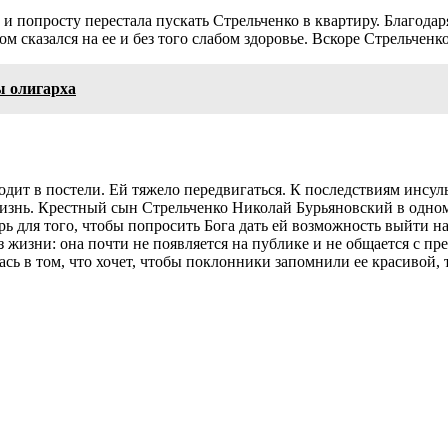
 попросту перестала пускать Стрельченко в квартиру. Благодар
 сказался на ее и без того слабом здоровье. Вскоре Стрельченк
ы олигарха
дит в постели. Ей тяжело передвигаться. К последствиям инсул
 жизнь. Крестный сын Стрельченко Николай Бурьяновский в одно
 для того, чтобы попросить Бога дать ей возможность выйти на
 жизни: она почти не появляется на публике и не общается с пр
ь в том, что хочет, чтобы поклонники запомнили ее красивой, т