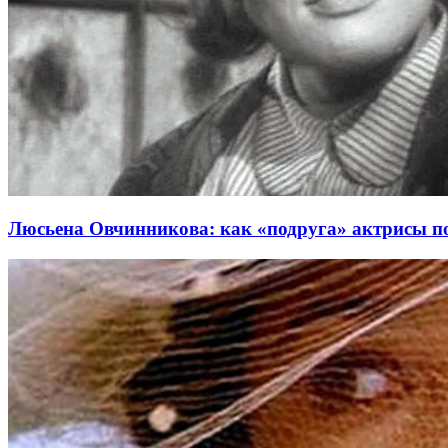
Люсьена Овчинникова: как «подруга» актрисы по