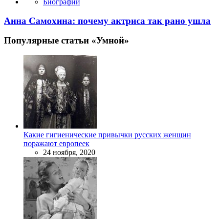
Биографии
Анна Самохина: почему актриса так рано ушла
Популярные статьи «Умной»
Какие гигиенические привычки русских женщин
поражают европеек
24 ноября, 2020