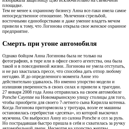
изображала защитницу Цзю исключительно на съемочной
площадке.
Тем не менее к охранному бизнесу Анна все-таки имела самое
непосредственное отношение. Увлечения стрельбой,
восточными единоборствами и даже умение владеть мечом
привели к тому, что Логинова открыла свое женское охранное
предприятие.
Смерть при угоне автомобиля
Однако бойцом Анна Логинова была не только на
фотографиях, в тире или в офисе своего агентства, она была
такой и в повседневной жизни. Логинова не умела отступать,
и не раз хвасталась прессе, что способна дать отпор любому
негодяю. И до определенного момента Анне это
действительно удавалось. Но именно упорство модели и
излишняя уверенность в своих силах и привели к трагедии.
27 января 2008 года Анна отправилась на своем автомобиле
Porsche Cayenne на Новомарьинскую улицу столицы для того,
чтобы приобрети для своего 7-летнего сына Кирилла котенка.
Когда Логинова притормозила у тротуара, возле ее машины
остановилась серебристая «десятка», из которой выскочил
мужчина. Он выбросил Анну из салона Porsche и сел за руль.
Но пострадавшая быстро пришла в себя и схватилась за ручку
автомобильной двери. Несмотря на упорство жертвы,