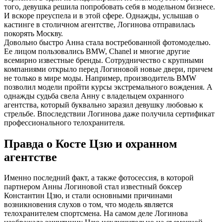
того, девушка решила попробовать себя в модельном бизнесе.
И вскоре преуспела и в этой сфере. Однажды, услышав о
кастинге в столичном агентстве, Логинова отправилась
покорять Москву.
Довольно быстро Анна стала востребованной фотомоделью.
Ее лицом пользовались BMW, Chanel и многие другие
всемирно известные бренды. Сотрудничество с крупными
компаниями открыло перед Логиновой новые двери, причем
не только в мире моды. Например, производитель BMW
позволил модели пройти курсы экстремального вождения. А
однажды судьба свела Анну с владельцем охранного
агентства, который буквально заразил девушку любовью к
стрельбе. Впоследствии Логинова даже получила сертификат
профессионального телохранителя.
Правда о Косте Цзю и охранном
агентстве
Именно последний факт, а также фотосессия, в которой
партнером Анны Логиновой стал известный боксер
Константин Цзю, и стали основными причинами
возникновения слухов о том, что модель является
телохранителем спортсмена. На самом деле Логинова