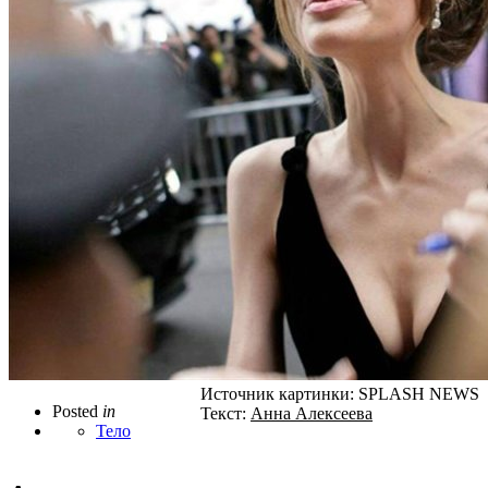
Источник картинки: SPLASH NEWS
Posted
in
Текст:
Анна Алексеева
Тело