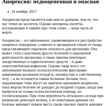
Анорексия: недооцененная и опасная
24 ноября, 2017
Анорексия представляется нам чем-то далеким, чем-то, что
нас точно не коснется. Однако женщины-скелеты,
всплывающие в памяти при этом слове, – лишь часть ее
жертв.
Анорексия – это заболевание, проявляющееся в расстройстве
пищевого поведения, а именно в чрезмерном отказе от пищи,
представляющем серьезную опасность для организма. Она
может стать следствием других болезней и нарушений
деятельности организма, а также приема некоторых
лекарственных и наркотических средств – и даже
злоупотребления кофеином. Однако чаще всего это
заболевание вызвано психологическими факторами:
навязчивым желанием похудеть, ненавистью к собственному
телу – и не осознается самим больным. Больше того,
окружающие тоже могут не замечать признаков анорексии,
пока жертва болезни не доходит до поздней стадии, когда уже
требуется не только психологическая помощь, но
госпитализация. При этом вероятность летального исхода при
анорексии довольно велика, а по некоторым данным эта
болезнь занимает первое место среди причин смерти девушек