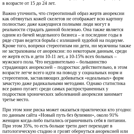
в возрасте от 15 до 24 лет.
Важно уточнить, что стереотипный образ жертв анорексии
как обтянутых кожей скелетов не отображает всю картину
полностью: даже кажущиеся полными люди могут в
реальности страдать данной болезнью. Она также является
одним из бичей модельного бизнеса – и последние годы в
ряде стран ведется борьба с излишней худобой на подиуме.
Кроме того, вопреки стереотипам ни дети, ни мужчины также
не застрахованы от анорексии: по некоторым данным, среди
ее жертв есть и дети 10-11 лет, а 10-15% всех больных –
мужского пола. Что неудивительно – большинство
страдающих анорексией – подростки: действительно, в этом
возрасте легче всего идти на поводу у социальных норм и
стереотипов, заставляющих добиваться «идеальных» форм
зачастую даже радикальными методами. Однако статистика
все равно пугает: среди самых распространенных у
подростков хронических заболеваний анорексия занимает
третье место.
При этом зоне риска может оказаться практически кто угодно:
по данным сайта «Новый путь без булимии», около 91%
женщин когда-либо пытались ограничивать себя в питании.
При этом 35%, то есть больше трети диет переходят в
патологическую стадию и грозят обернуться анорексией или