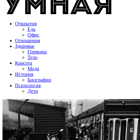
Открытия
Еда
Офис
Отношения
Здоровье
Гормоны
Тело
Красота
Мода
История
Биографии
Психология
Дети