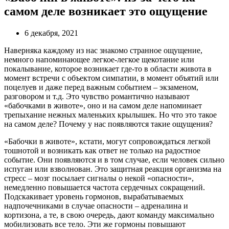
самом деле возникает это ощущение
6 декабря, 2021
Наверняка каждому из нас знакомо странное ощущение,
немного напоминающее легкое-легкое щекотание или
покалывание, которое возникает где-то в области живота в
момент встречи с объектом симпатии, в момент объятий или
поцелуев и даже перед важным событием – экзаменом,
разговором и т.д. Это чувство романтично называют
«бабочками в животе», оно и на самом деле напоминает
трепыхание нежных маленьких крылышек. Но что это такое
на самом деле? Почему у нас появляются такие ощущения?
«Бабочки в животе», кстати, могут сопровождаться легкой
тошнотой и возникать как ответ не только на радостное
событие. Они появляются и в том случае, если человек сильно
испуган или взволнован. Это защитная реакция организма на
стресс – мозг посылает сигналы о некой «опасности»,
немедленно повышается частота сердечных сокращений.
Подскакивает уровень гормонов, вырабатываемых
надпочечниками в случае опасности – адреналина и
кортизона, а те, в свою очередь, дают команду максимально
мобилизовать все тело. Эти же гормоны повышают