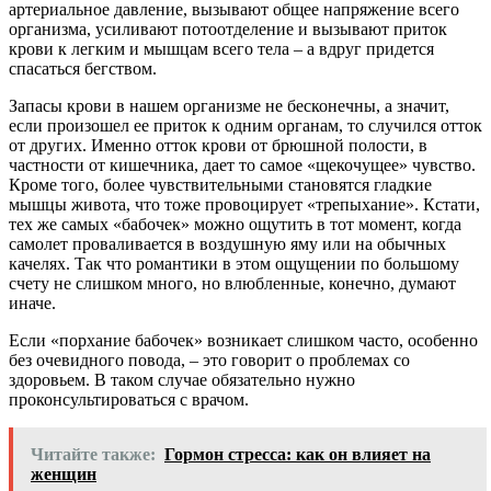
артериальное давление, вызывают общее напряжение всего
организма, усиливают потоотделение и вызывают приток
крови к легким и мышцам всего тела – а вдруг придется
спасаться бегством.
Запасы крови в нашем организме не бесконечны, а значит,
если произошел ее приток к одним органам, то случился отток
от других. Именно отток крови от брюшной полости, в
частности от кишечника, дает то самое «щекочущее» чувство.
Кроме того, более чувствительными становятся гладкие
мышцы живота, что тоже провоцирует «трепыхание». Кстати,
тех же самых «бабочек» можно ощутить в тот момент, когда
самолет проваливается в воздушную яму или на обычных
качелях. Так что романтики в этом ощущении по большому
счету не слишком много, но влюбленные, конечно, думают
иначе.
Если «порхание бабочек» возникает слишком часто, особенно
без очевидного повода, – это говорит о проблемах со
здоровьем. В таком случае обязательно нужно
проконсультироваться с врачом.
Читайте также:
Гормон стресса: как он влияет на
женщин