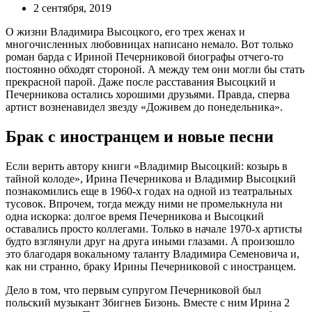
2 сентября, 2019
О жизни Владимира Высоцкого, его трех женах и
многочисленных любовницах написано немало. Вот только
роман барда с Ириной Печерниковой биографы отчего-то
постоянно обходят стороной. А между тем они могли бы стать
прекрасной парой. Даже после расставания Высоцкий и
Печерникова остались хорошими друзьями. Правда, сперва
артист возненавидел звезду «Доживем до понедельника».
Брак с иностранцем и новые песни
Если верить автору книги «Владимир Высоцкий: козырь в
тайной колоде», Ирина Печерникова и Владимир Высоцкий
познакомились еще в 1960-х годах на одной из театральных
тусовок. Впрочем, тогда между ними не промелькнула ни
одна искорка: долгое время Печерникова и Высоцкий
оставались просто коллегами. Только в начале 1970-х артисты
будто взглянули друг на друга иными глазами. А произошло
это благодаря вокальному таланту Владимира Семеновича и,
как ни странно, браку Ирины Печерниковой с иностранцем.
Дело в том, что первым супругом Печерниковой был
польский музыкант Збигнев Бизонь. Вместе с ним Ирина 2