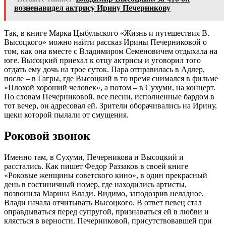
возненавидел актрису Ирину Печерникову
Так, в книге Марка Цыбульского «Жизнь и путешествия В.
Высоцкого» можно найти рассказ Ирины Печерниковой о
том, как она вместе с Владимиром Семеновичем отдыхала на
юге. Высоцкий приехал к отцу актрисы и уговорил того
отдать ему дочь на трое суток. Пара отправилась в Адлер,
после – в Гагры, где Высоцкий в то время снимался в фильме
«Плохой хороший человек», а потом – в Сухуми, на концерт.
По словам Печерниковой, все песни, исполненные бардом в
тот вечер, он адресовал ей. Зрители оборачивались на Ирину,
щеки которой пылали от смущения.
Роковой звонок
Именно там, в Сухуми, Печерникова и Высоцкий и
расстались. Как пишет Федор Раззаков в своей книге
«Роковые женщины советского кино», в один прекрасный
день в гостиничный номер, где находились артисты,
позвонила Марина Влади. Видимо, заподозрив неладное,
Влади начала отчитывать Высоцкого. В ответ певец стал
оправдываться перед супругой, признаваться ей в любви и
клясться в верности. Печерниковой, присутствовавшей при