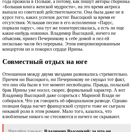
года прожила в Польше, а потому, как пишут авторы сборника
«Большая книга женской мудрости», на это время актриса
выпала из советской действительности. Она была даже не в
курсе того, каких успехов достиг Высоцкий за время ее
отсутствия. Услышав песню в его исполнении «Парус,
порвали парус», она тут же поинтересовалась, а есть ли еще
какие-нибудь новинки. Владимир Высоцкий, ничего не
объясняя, привез Печерникову к себе домой и пел ей
несколько часов без перерыва. Этим импровизированным
концертом он и покорил сердце Ирины.
Совместный отдых на юге
Отношения между двумя звездами развивались стремительно.
Причем ни Высоцкого, ни Печерникову не смущал тот факт,
что они оба были в тот момент несвободны. Правда, польский
брак Ирины уже носил, скорее, формальный характер. А вот
Владимир Высоцкий даже ссориться с Мариной Влади не
собирался. Что уж говорить об официальном разводе. Однако
позиция барда насчет французской супруги тоже не сыграла
никакой роли в этом романе. Мало того, казалось, что
влюбленные никого не стесняются и ничего не скрывают.
Читайте также:
Владимир Высоцкий: за что он