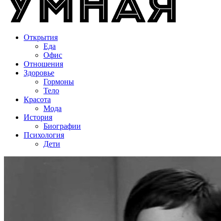
Открытия
Еда
Офис
Отношения
Здоровье
Гормоны
Тело
Красота
Мода
История
Биографии
Психология
Дети