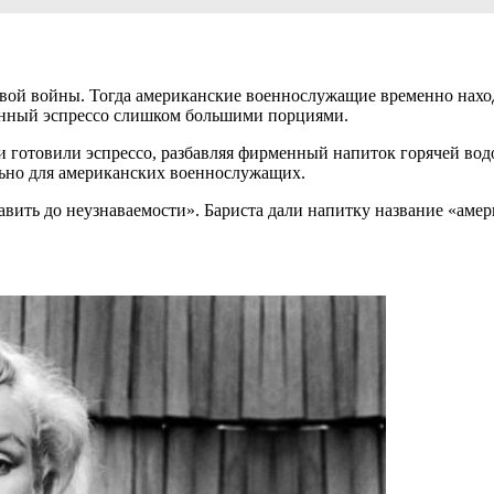
вой войны. Тогда американские военнослужащие временно нахо
енный эспрессо слишком большими порциями.
готовили эспрессо, разбавляя фирменный напиток горячей водо
льно для американских военнослужащих.
авить до неузнаваемости». Бариста дали напитку название «аме