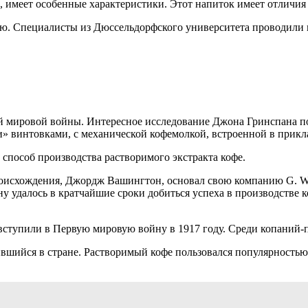
 имеет особенные характеристики. Этот напиток имеет отличия 
ью. Специалисты из Дюссельдорфского университета проводили и
й мировой войны. Интересное исследование Джона Гринспана по
» винтовками, с механической кофемолкой, встроенной в прикл
способ производства растворимого экстракта кофе.
роисхождения, Джордж Вашингтон, основал свою компанию G. Was
 удалось в кратчайшие сроки добиться успеха в производстве 
вступили в Первую мировую войну в 1917 году. Среди копаний-п
ившийся в стране. Растворимый кофе пользовался популярностью