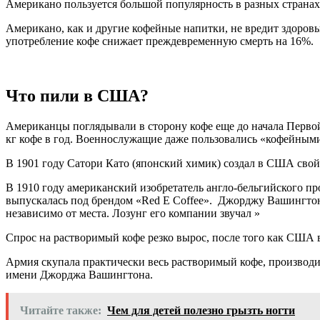
Американо пользуется большой популярность в разных странах,
Американо, как и другие кофейные напитки, не вредит здоров
употребление кофе снижает преждевременную смерть на 16%.
Что пили в США?
Американцы поглядывали в сторону кофе еще до начала Перво
кг кофе в год. Военнослужащие даже пользовались «кофейными
В 1901 году Сатори Като (японский химик) создал в США свой 
В 1910 году американский изобретатель англо-бельгийского п
выпускалась под брендом «Red E Coffee». Джорджу Вашингтону
независимо от места. Лозунг его компании звучал »
Спрос на растворимый кофе резко вырос, после того как США 
Армия скупала практически весь растворимый кофе, производ
имени Джорджа Вашингтона.
Читайте также:
Чем для детей полезно грызть ногти