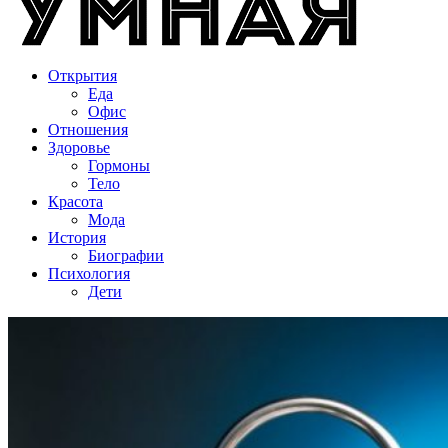
Открытия
Еда
Офис
Отношения
Здоровье
Гормоны
Тело
Красота
Мода
История
Биографии
Психология
Дети