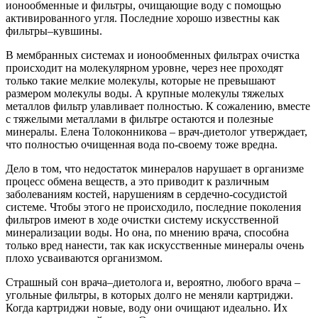
ионообменные и фильтры, очищающие воду с помощью
активированного угля. Последние хорошо известны как
фильтры–кувшины.
В мембранных системах и ионообменных фильтрах очистка
происходит на молекулярном уровне, через нее проходят
только такие мелкие молекулы, которые не превышают
размером молекулы воды. А крупные молекулы тяжелых
металлов фильтр улавливает полностью. К сожалению, вместе
с тяжелыми металлами в фильтре остаются и полезные
минералы. Елена Толоконникова – врач-диетолог утверждает,
что полностью очищенная вода по-своему тоже вредна.
Дело в том, что недостаток минералов нарушает в организме
процесс обмена веществ, а это приводит к различным
заболеваниям костей, нарушениям в сердечно-сосудистой
системе. Чтобы этого не происходило, последние поколения
фильтров имеют в ходе очистки систему искусственной
минерализации воды. Но она, по мнению врача, способна
только вред нанести, так как искусственные минералы очень
плохо усваиваются организмом.
Страшный сон врача–диетолога и, вероятно, любого врача –
угольные фильтры, в которых долго не меняли картриджи.
Когда картриджи новые, воду они очищают идеально. Их