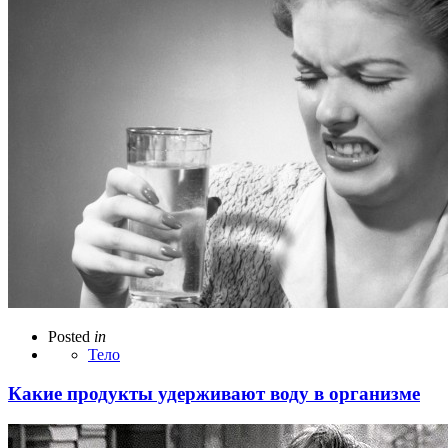
Posted
in
Тело
Какие продукты удерживают воду в организме