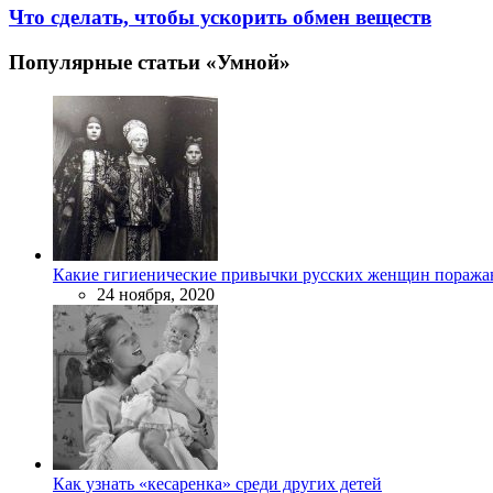
Что сделать, чтобы ускорить обмен веществ
Популярные статьи «Умной»
Какие гигиенические привычки русских женщин поража
24 ноября, 2020
Как узнать «кесаренка» среди других детей