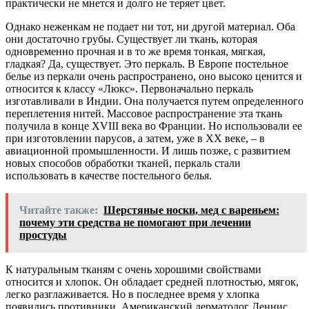
практически не мнется и долго не теряет цвет.
Однако неженкам не подает ни тот, ни другой материал. Оба
они достаточно грубы. Существует ли ткань, которая
одновременно прочная и в то же время тонкая, мягкая,
гладкая? Да, существует. Это перкаль. В Европе постельное
белье из перкали очень распространено, оно высоко ценится и
относится к классу «Люкс». Первоначально перкаль
изготавливали в Индии. Она получается путем определенного
переплетения нитей. Массовое распространение эта ткань
получила в конце XVIII века во Франции. Но использовали ее
при изготовлении парусов, а затем, уже в XX веке, – в
авиационной промышленности. И лишь позже, с развитием
новых способов обработки тканей, перкаль стали
использовать в качестве постельного белья.
Читайте также:
Шерстяные носки, мед с вареньем:
почему эти средства не помогают при лечении
простуды
К натуральным тканям с очень хорошими свойствами
относится и хлопок. Он обладает средней плотностью, мягок,
легко разглаживается. Но в последнее время у хлопка
появились противники. Американский дерматолог Деннис