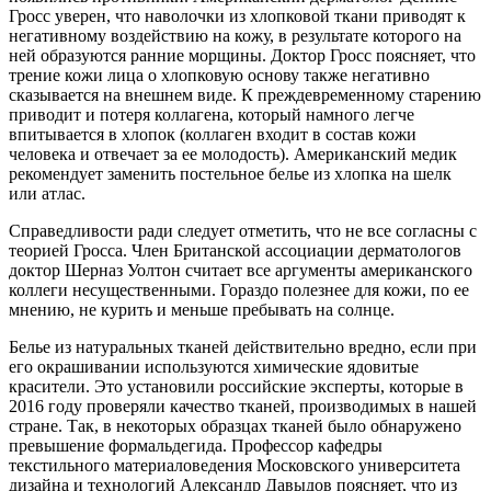
Гросс уверен, что наволочки из хлопковой ткани приводят к
негативному воздействию на кожу, в результате которого на
ней образуются ранние морщины. Доктор Гросс поясняет, что
трение кожи лица о хлопковую основу также негативно
сказывается на внешнем виде. К преждевременному старению
приводит и потеря коллагена, который намного легче
впитывается в хлопок (коллаген входит в состав кожи
человека и отвечает за ее молодость). Американский медик
рекомендует заменить постельное белье из хлопка на шелк
или атлас.
Справедливости ради следует отметить, что не все согласны с
теорией Гросса. Член Британской ассоциации дерматологов
доктор Шерназ Уолтон считает все аргументы американского
коллеги несущественными. Гораздо полезнее для кожи, по ее
мнению, не курить и меньше пребывать на солнце.
Белье из натуральных тканей действительно вредно, если при
его окрашивании используются химические ядовитые
красители. Это установили российские эксперты, которые в
2016 году проверяли качество тканей, производимых в нашей
стране. Так, в некоторых образцах тканей было обнаружено
превышение формальдегида. Профессор кафедры
текстильного материаловедения Московского университета
дизайна и технологий Александр Давыдов поясняет, что из