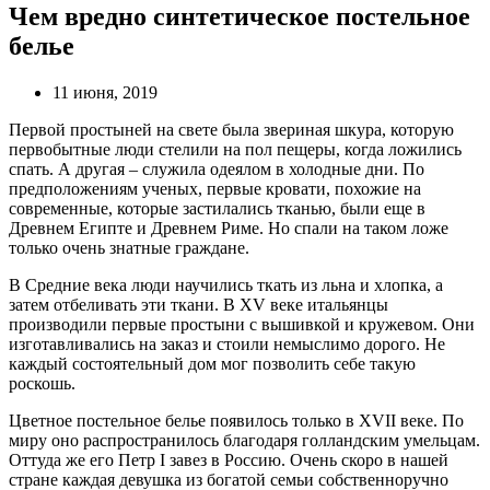
Чем вредно синтетическое постельное
белье
11 июня, 2019
Первой простыней на свете была звериная шкура, которую
первобытные люди стелили на пол пещеры, когда ложились
спать. А другая – служила одеялом в холодные дни. По
предположениям ученых, первые кровати, похожие на
современные, которые застилались тканью, были еще в
Древнем Египте и Древнем Риме. Но спали на таком ложе
только очень знатные граждане.
В Средние века люди научились ткать из льна и хлопка, а
затем отбеливать эти ткани. В XV веке итальянцы
производили первые простыни с вышивкой и кружевом. Они
изготавливались на заказ и стоили немыслимо дорого. Не
каждый состоятельный дом мог позволить себе такую
роскошь.
Цветное постельное белье появилось только в XVII веке. По
миру оно распространилось благодаря голландским умельцам.
Оттуда же его Петр I завез в Россию. Очень скоро в нашей
стране каждая девушка из богатой семьи собственноручно