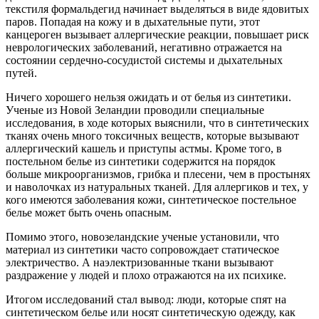
текстиля формальдегид начинает выделяться в виде ядовитых
паров. Попадая на кожу и в дыхательные пути, этот
канцероген вызывает аллергические реакции, повышает риск
неврологических заболеваний, негативно отражается на
состоянии сердечно-сосудистой системы и дыхательных
путей.
Ничего хорошего нельзя ожидать и от белья из синтетики.
Ученые из Новой Зеландии проводили специальные
исследования, в ходе которых выяснили, что в синтетических
тканях очень много токсичных веществ, которые вызывают
аллергический кашель и приступы астмы. Кроме того, в
постельном белье из синтетики содержится на порядок
больше микроорганизмов, грибка и плесени, чем в простынях
и наволочках из натуральных тканей. Для аллергиков и тех, у
кого имеются заболевания кожи, синтетическое постельное
белье может быть очень опасным.
Помимо этого, новозеландские ученые установили, что
материал из синтетики часто сопровождает статическое
электричество. А наэлектризованные ткани вызывают
раздражение у людей и плохо отражаются на их психике.
Итогом исследований стал вывод: люди, которые спят на
синтетическом белье или носят синтетическую одежду, как