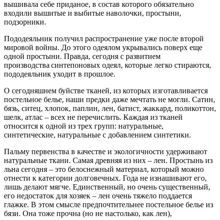
вышивала себе приданое, в состав которого обязательно
входили вышитые и выбитые наволочки, простыни,
подзорники.
Пододеяльник получил распространение уже после второй
мировой войны. До этого одеялом укрывались поверх еще
одной простыни. Правда, сегодня с развитием
производства синтепоновых одеял, которые легко стираются,
пододеяльник уходит в прошлое.
О сегодняшнем буйстве тканей, из которых изготавливается
постельное белье, наши предки даже мечтать не могли. Сатин,
бязь, ситец, хлопок, паплин, лен, батист, жаккард, поликоттон,
шелк, атлас – всех не перечислить. Каждая из тканей
относится к одной из трех групп: натуральные,
синтетические, натуральные с добавлением синтетики.
Пальму первенства в качестве и экологичности удерживают
натуральные ткани. Самая древняя из них – лен. Простынь из
льна сегодня – это белоснежный материал, который можно
отнести к категории долговечных. Года не изнашивают его,
лишь делают мягче. Единственный, но очень существенный,
его недостаток для хозяек – лен очень тяжело поддается
глажке. В этом смысле предпочтительнее постельное белье из
бязи. Она тоже прочна (но не настолько, как лен),