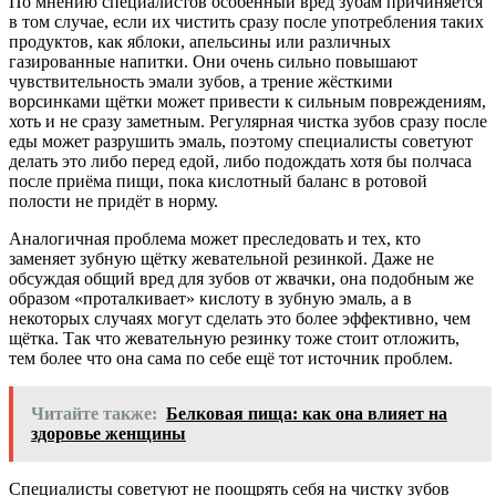
По мнению специалистов особенный вред зубам причиняется
в том случае, если их чистить сразу после употребления таких
продуктов, как яблоки, апельсины или различных
газированные напитки. Они очень сильно повышают
чувствительность эмали зубов, а трение жёсткими
ворсинками щётки может привести к сильным повреждениям,
хоть и не сразу заметным. Регулярная чистка зубов сразу после
еды может разрушить эмаль, поэтому специалисты советуют
делать это либо перед едой, либо подождать хотя бы полчаса
после приёма пищи, пока кислотный баланс в ротовой
полости не придёт в норму.
Аналогичная проблема может преследовать и тех, кто
заменяет зубную щётку жевательной резинкой. Даже не
обсуждая общий вред для зубов от жвачки, она подобным же
образом «проталкивает» кислоту в зубную эмаль, а в
некоторых случаях могут сделать это более эффективно, чем
щётка. Так что жевательную резинку тоже стоит отложить,
тем более что она сама по себе ещё тот источник проблем.
Читайте также:
Белковая пища: как она влияет на
здоровье женщины
Специалисты советуют не поощрять себя на чистку зубов