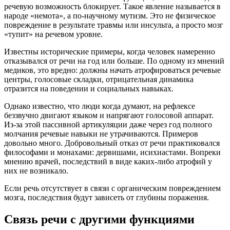
речевую возможность блокирует. Такое явление называется в
народе «немота», а по-научному мутизм. Это не физическое
повреждение в результате травмы или инсульта, а просто мозг
«тупит» на речевом уровне.
Известны исторические примеры, когда человек намеренно
отказывался от речи на год или больше. По одному из мнений
медиков, это вредно: должны начать атрофироваться речевые
центры, голосовые складки, отрицательная динамика
отразится на поведении и социальных навыках.
Однако известно, что люди когда думают, на рефлексе
беззвучно двигают языком и напрягают голосовой аппарат.
Из-за этой пассивной артикуляции даже через год полного
молчания речевые навыки не утрачиваются. Примеров
довольно много. Добровольный отказ от речи практиковался
философами и монахами: дервишами, исихиастами. Вопреки
мнению врачей, последствий в виде каких-либо атрофий у
них не возникало.
Если речь отсутствует в связи с органическим повреждением
мозга, последствия будут зависеть от глубины поражения.
Связь речи с другими функциями