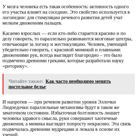
У мозга человека есть такая особенность: активность одного
его участка влияет на соседние. Это свойство используется в
логопедии: для стимуляции речевого развития детей учат
мелким движениям пальцев.
Касаемо взрослых — если кто-либо старается красиво и по
делу говорить, то параллельно развиваются мозговые центры,
отвечающие за логику и жестикуляцию. Человек, умеющий
убедительно говорить, с красивой мимикой и плавными
движениями рук, всегда выглядит благородно – это было
подмечено древними греками, которые разработали науку
«риторику».
Читайте также:
Как часто необходимо менять
постельное белье
И напротив — при речевом развитии уровня Эллочки
Людоедочки параллельные механизмы будут в таком же
зачаточном состоянии. Избыточная болтливость лишает
человека здравого смысла, руки совершают хаотичные
движения, а мимика выглядит попросту некрасиво. Эта связь
подмечалась древними мудрецами и лежала в основе их
учений.