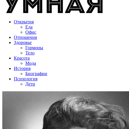
Открытия
Еда
Офис
Отношения
Здоровье
Гормоны
Тело
Красота
Мода
История
Биографии
Психология
Дети