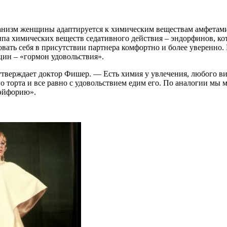
ганизм женщины адаптируется к химическим веществам амфетамин
па химических веществ седативного действия – эндорфинов, к
вать себя в присутствии партнера комфортно и более уверенно.
ин – «гормон удовольствия».
 утверждает доктор Фишер. — Есть химия у увлечения, любого в
 торта и все равно с удовольствием едим его. По аналогии мы м
 эйфорию».