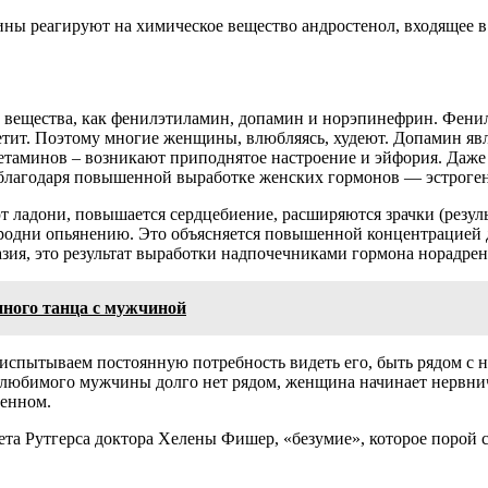
ны реагируют на химическое вещество андростенол, входящее в 
е вещества, как фенилэтиламин, допамин и норэпинефрин. Фени
аппетит. Поэтому многие женщины, влюбляясь, худеют. Допамин
таминов – возникают приподнятое настроение и эйфория. Даже г
благодаря повышенной выработке женских гормонов — эстроген
 ладони, повышается сердцебиение, расширяются зрачки (резуль
родни опьянению. Это объясняется повышенной концентрацией д
зия, это результат выработки надпочечниками гормона норадрен
нного танца с мужчиной
испытываем постоянную потребность видеть его, быть рядом с ни
 любимого мужчины долго нет рядом, женщина начинает нервнич
ленном.
та Рутгерса доктора Хелены Фишер, «безумие», которое порой с