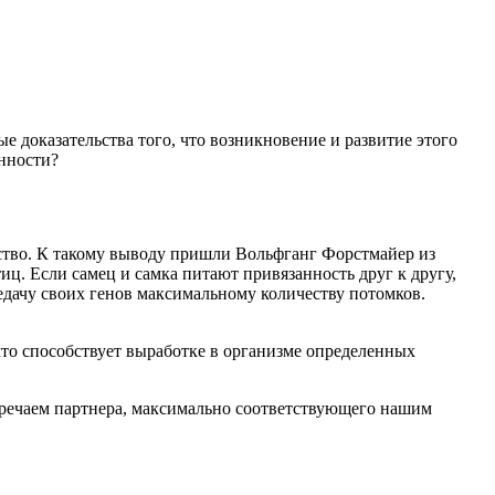
 доказательства того, что возникновение и развитие этого
нности?
ство. К такому выводу пришли Вольфганг Форстмайер из
ц. Если самец и самка питают привязанность друг к другу,
редачу своих генов максимальному количеству потомков.
что способствует выработке в организме определенных
стречаем партнера, максимально соответствующего нашим