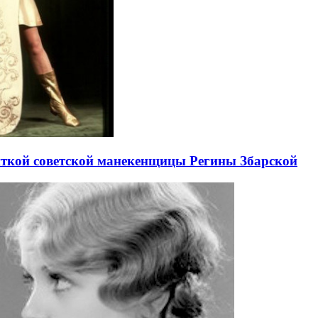
нткой советской манекенщицы Регины Збарской