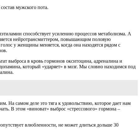
состав мужского пота.
лэтиламин способствует усилению процессов метаболизма. А
 является нейротрансмиттером, повышающим половую
олос у женщины меняется, когда она находятся рядом с
ов.
тат выброса в кровь гормонов окситоцина, адреналина и
опамина, который «ударяет» в мозг. Мы словно находимся под
алина.
м. На самом деле это тяга к удовольствию, которое дает нам
ать. В этом «виноват» выброс «стрессового» гормона –
опутствует влюбленности, не может длиться дольше 30