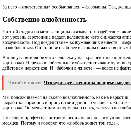
За него «ответственны» особые запахи – феромоны. Так, женщи
Собственно влюбленность
На этой стадии на мозг женщины оказывают воздействие таки
вот уровень серотонина падает, вследствие чего снижается 
возбудимость. Под воздействием возбуждающих веществ – амфе
возлюбленным. Он становится более высоким и женственным 
В присутствии любимого человека у нас краснеют щеки, потеют
кортизола). Нередко влюбленные особы испытывают чувство с
действием наркотиков. И «бабочки в животе» — вовсе не фанта
Читайте также:
Что чувствует женщина во время медле
Мы подсаживаемся на своего возлюбленного, как на наркотик, 
выработка гормонов в присутствии данного человека. Если же
кортизола. Он мешает нам и нормально спать, тоскуя о возлюб
По словам профессора антропологии американского университе
месяцев. Потому и говорят, что «любовь живет три года».