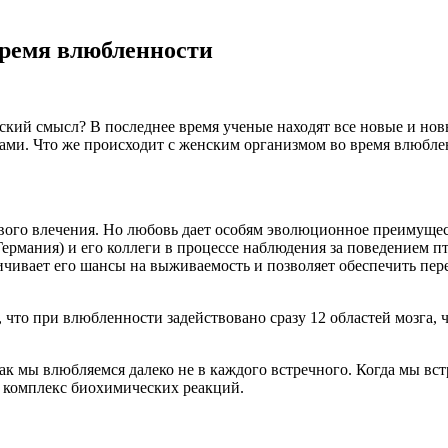
время влюбленности
кий смысл? В последнее время ученые находят все новые и новые
ми. Что же происходит с женским организмом во время влюбле
ового влечения. Но любовь дает особям эволюционное преимуще
рмания) и его коллеги в процессе наблюдения за поведением пти
личивает его шансы на выживаемость и позволяет обеспечить пе
что при влюбленности задействовано сразу 12 областей мозга, 
как мы влюбляемся далеко не в каждого встречного. Когда мы в
й комплекс биохимических реакций.