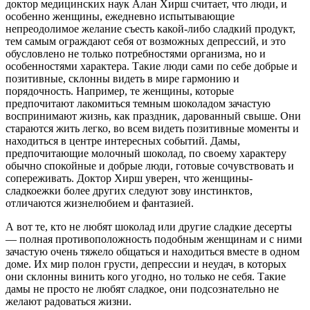
доктор медицинских наук Алан Хирш считает, что люди, и
особенно женщины, ежедневно испытывающие
непреодолимое желание съесть какой-либо сладкий продукт,
тем самым ограждают себя от возможных депрессий, и это
обусловлено не только потребностями организма, но и
особенностями характера. Такие люди сами по себе добрые и
позитивные, склонны видеть в мире гармонию и
порядочность. Например, те женщины, которые
предпочитают лакомиться темным шоколадом зачастую
воспринимают жизнь, как праздник, дарованный свыше. Они
стараются жить легко, во всем видеть позитивные моменты и
находиться в центре интересных событий. Дамы,
предпочитающие молочный шоколад, по своему характеру
обычно спокойные и добрые люди, готовые сочувствовать и
сопереживать. Доктор Хирш уверен, что женщины-
сладкоежки более других следуют зову инстинктов,
отличаются жизнелюбием и фантазией.
А вот те, кто не любят шоколад или другие сладкие десерты
— полная противоположность подобным женщинам и с ними
зачастую очень тяжело общаться и находиться вместе в одном
доме. Их мир полон грусти, депрессии и неудач, в которых
они склонны винить кого угодно, но только не себя. Такие
дамы не просто не любят сладкое, они подсознательно не
желают радоваться жизни.