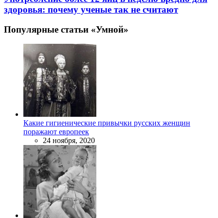
здоровья: почему ученые так не считают
Популярные статьи «Умной»
Какие гигиенические привычки русских женщин
поражают европеек
24 ноября, 2020