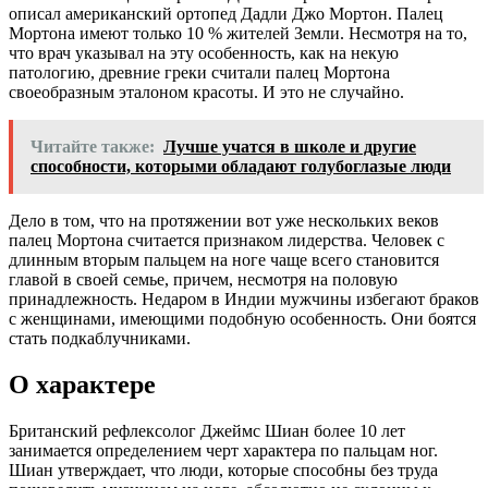
описал американский ортопед Дадли Джо Мортон. Палец
Мортона имеют только 10 % жителей Земли. Несмотря на то,
что врач указывал на эту особенность, как на некую
патологию, древние греки считали палец Мортона
своеобразным эталоном красоты. И это не случайно.
Читайте также:
Лучше учатся в школе и другие
способности, которыми обладают голубоглазые люди
Дело в том, что на протяжении вот уже нескольких веков
палец Мортона считается признаком лидерства. Человек с
длинным вторым пальцем на ноге чаще всего становится
главой в своей семье, причем, несмотря на половую
принадлежность. Недаром в Индии мужчины избегают браков
с женщинами, имеющими подобную особенность. Они боятся
стать подкаблучниками.
О характере
Британский рефлексолог Джеймс Шиан более 10 лет
занимается определением черт характера по пальцам ног.
Шиан утверждает, что люди, которые способны без труда