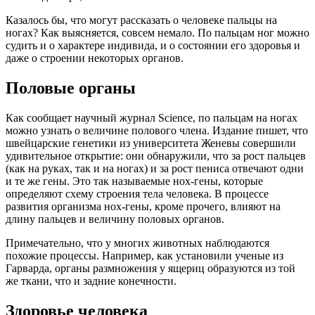
Казалось бы, что могут рассказать о человеке пальцы на
ногах? Как выясняется, совсем немало. По пальцам ног можно
судить и о характере индивида, и о состоянии его здоровья и
даже о строении некоторых органов.
Половые органы
Как сообщает научный журнал Science, по пальцам на ногах
можно узнать о величине полового члена. Издание пишет, что
швейцарские генетики из университета Женевы совершили
удивительное открытие: они обнаружили, что за рост пальцев
(как на руках, так и на ногах) и за рост пениса отвечают одни
и те же гены. Это так называемые нох-гены, которые
определяют схему строения тела человека. В процессе
развития организма нох-гены, кроме прочего, влияют на
длину пальцев и величину половых органов.
Примечательно, что у многих животных наблюдаются
похожие процессы. Например, как установили ученые из
Гарварда, органы размножения у ящериц образуются из той
же ткани, что и задние конечности.
Здоровье человека