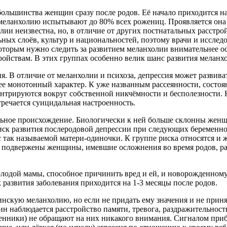
ольшинства женщин сразу после родов. Её начало приходится на 
еланхолию испытывают до 80% всех рожениц. Проявляется она в
ии неизвестна, но, в отличие от других постнатальных расстро
ых слоёв, культур и национальностей, поэтому врачи и исслед
 которым нужно следить за развитием меланхолии внимательнее
ройствам. В этих группах особенно велик шанс развития меланх
. В отличие от меланхолии и психоза, депрессия может развива
ее монотонный характер. К уже названным рассеянности, состоя
рируются вокруг собственной никчёмности и бесполезности. На
речается суицидальная настроенность.
альное происхождение. Биологически к ней больше склонны жен
ск развития послеродовой депрессии при следующих беременнос
тус так называемой матери-одиночки. К группе риска относятся
 подвержены женщины, имевшие осложнения во время родов, раз
лодой мамы, способное причинить вред и ей, и новорожденному. 
развития заболевания приходится на 1-3 месяцы после родов.
инскую меланхолию, но если не придать ему значения и не прин
аблюдается расстройство памяти, тревога, раздражительность 
енники) не обращают на них никакого внимания. Сигналом при