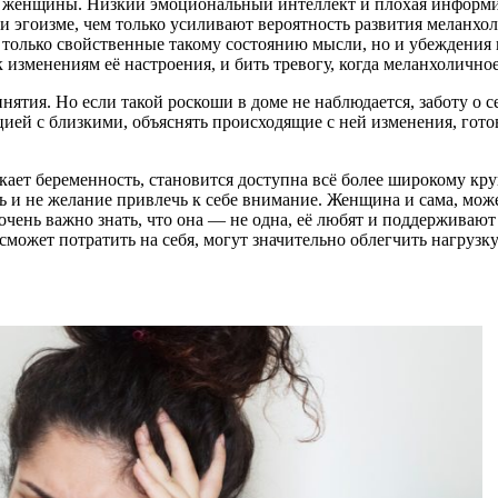
ие женщины. Низкий эмоциональный интеллект и плохая информир
и эгоизме, чем только усиливают вероятность развития меланхол
е только свойственные такому состоянию мысли, но и убеждения
изменениям её настроения, и бить тревогу, когда меланхоличное
нятия. Но если такой роскоши в доме не наблюдается, заботу о с
ей с близкими, объяснять происходящие с ней изменения, готови
кает беременность, становится доступна всё более широкому кру
 и не желание привлечь к себе внимание. Женщина и сама, может
 очень важно знать, что она — не одна, её любят и поддерживают
может потратить на себя, могут значительно облегчить нагрузку