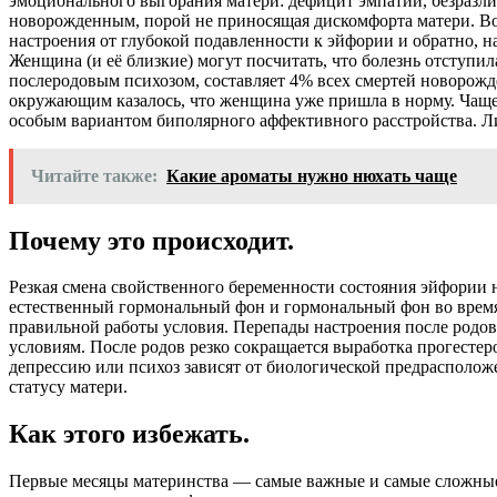
эмоционального выгорания матери: дефицит эмпатии, безразличи
новорожденным, порой не приносящая дискомфорта матери. В
настроения от глубокой подавленности к эйфории и обратно, 
Женщина (и её близкие) могут посчитать, что болезнь отступи
послеродовым психозом, составляет 4% всех смертей новорожд
окружающим казалось, что женщина уже пришла в норму. Чаще
особым вариантом биполярного аффективного расстройства. Ли
Читайте также:
Какие ароматы нужно нюхать чаще
Почему это происходит.
Резкая смена свойственного беременности состояния эйфории 
естественный гормональный фон и гормональный фон во время 
правильной работы условия. Перепады настроения после родов
условиям. После родов резко сокращается выработка прогесте
депрессию или психоз зависят от биологической предрасполож
статусу матери.
Как этого избежать.
Первые месяцы материнства — самые важные и самые сложные д