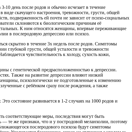
3-10 день после родов и обычно исчезает в течение
 виде скачущего настроения, тревожности, грусти, общей
йств, подверженность ей почти не зависит от психо-социальных
ователи склоняются к биологическим причинам её
 остальных. К ним относятся женщины, впервые переживающие
олии в послеродовую депрессию или психоз.
ться скрытно в течение 3х недель после родов. Симптомы
нии глубокой грусти, общей усталости и тревожности
блюдается чувствительность к холоду, сухость кожи,
щины с генетической предрасположенностью к депрессии.
тях. Также на развитие депрессии влияют низкий
 и женщины, психологически не подготовленные к изменению
лученные с ребёнком сразу после рождения, а также
Это состояние развивается в 1-2 случаях на 1000 родов и
ять соответствующие меры, последствия могут быть
— те же признаки, что и у постродовой меланхолии, поэтому
ближающегося послеродового психоза будут симптомы