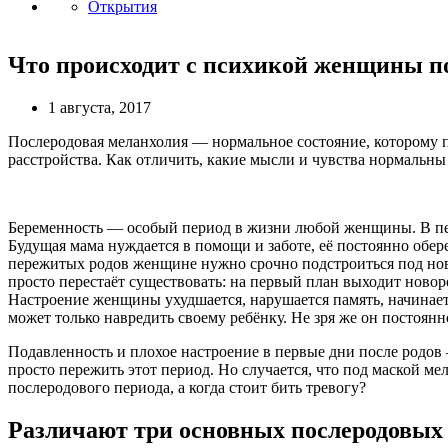
Открытия
Что происходит с психикой женщины по
1 августа, 2017
Послеродовая меланхолия — нормальное состояние, которому п
расстройства. Как отличить, какие мысли и чувства нормальны 
Беременность — особый период в жизни любой женщины. В пер
Будущая мама нуждается в помощи и заботе, её постоянно обере
пережитых родов женщине нужно срочно подстроиться под новый
просто перестаёт существовать: на первый план выходит ново
Настроение женщины ухудшается, нарушается память, начинаетс
может только навредить своему ребёнку. Не зря же он постоянн
Подавленность и плохое настроение в первые дни после родо
просто пережить этот период. Но случается, что под маской м
послеродового периода, а когда стоит бить тревогу?
Различают три основных послеродовых 