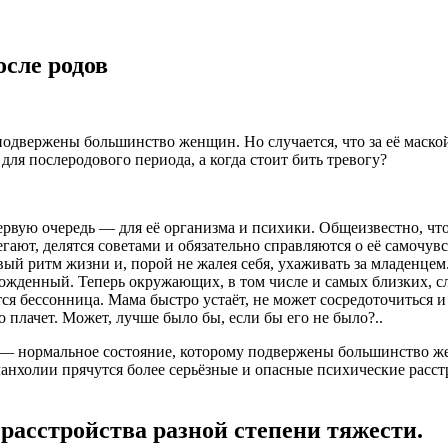
сле родов
одвержены большинство женщин. Но случается, что за её маской
для послеродового периода, а когда стоит бить тревогу?
вую очередь — для её организма и психики. Общеизвестно, чт
гают, делятся советами и обязательно справляются о её самочувс
 ритм жизни и, порой не жалея себя, ухаживать за младенцем. С
рожденный. Теперь окружающих, в том числе и самых близких, с
я бессонница. Мама быстро устаёт, не может сосредоточиться и н
о плачет. Может, лучше было бы, если бы его не было?..
в — нормальное состояние, которому подвержены большинство ж
еланхолии прячутся более серьёзные и опасные психические расс
расстройства разной степени тяжести.