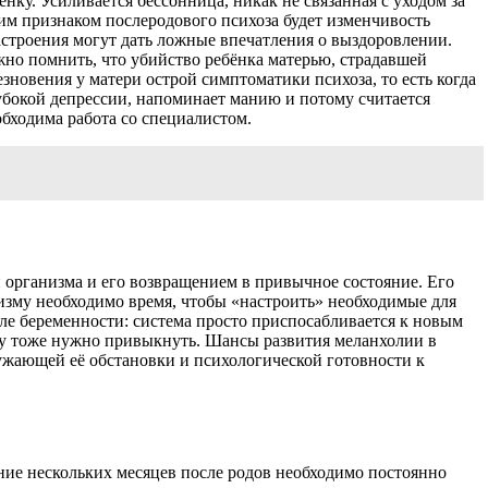
нку. Усиливается бессонница, никак не связанная с уходом за
м признаком послеродового психоза будет изменчивость
строения могут дать ложные впечатления о выздоровлении.
ажно помнить, что убийство ребёнка матерью, страдавшей
новения у матери острой симптоматики психоза, то есть когда
убокой депрессии, напоминает манию и потому считается
бходима работа со специалистом.
 организма и его возвращением в привычное состояние. Его
изму необходимо время, чтобы «настроить» необходимые для
ле беременности: система просто приспосабливается к новым
зму тоже нужно привыкнуть. Шансы развития меланхолии в
ужающей её обстановки и психологической готовности к
ние нескольких месяцев после родов необходимо постоянно