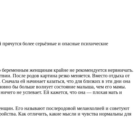
 прячутся более серьёзные и опасные психические
о беременным женщинам крайне не рекомендуется нервничать.
твии. После родов картина резко меняется. Вместо отдыха от
начала ей начинает казаться, что для близких в эти дни она
ловно бы больше волнует состояние малыша, чем его мамы.
ичего не успевает. Ей кажется, что она — плохая мать и
енщин. Его называют послеродовой меланхолией и советуют
тройства. Как отличить, какие мысли и чувства нормальны для