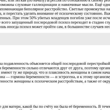
е, или лёгкая (по началу) агрессия по отношению к своему ребё
озможны слуховые галлюцинации и навязчивые мысли. Ещё одни
напоминающая биполярное расстройство. Светлые промежутки на
ла, и перестать уделять внимание её психическому состоянию. В
енных. При этом 50% убитых младенцев погибли уже после исчез
 всего запущенный послеродовой психоз переходит в стадию гл
шь иногда психоз может пройти сам, в большинстве случаев нео
на подавленность объясняется общей послеродовой перестройкой
беременности сильно отличаются друг от друга, поэтому орган
 имеют ту же природу, что и плаксивость женщины в самом нача
рона — гормона беременности — и эстрогена, и к этому органи
енности женщины к психическим расстройствам, а также от окр
ля матери, какой бы по счёту ни была её беременность. В тече