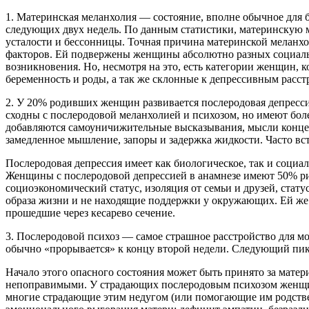
1. Материнская меланхолия — состояние, вполне обычное для б
следующих двух недель. По данным статистики, материнскую м
усталости и бессонницы. Точная причина материнской меланхол
факторов. Ей подвержены женщины абсолютно разных социальн
возникновения. Но, несмотря на это, есть категории женщин,
беременность и роды, а так же склонные к депрессивным расст
2. У 20% родивших женщин развивается послеродовая депрессия
сходны с послеродовой меланхолией и психозом, но имеют бол
добавляются самоуничижительные высказывания, мысли концент
замедленное мышление, запоры и задержка жидкости. Часто вст
Послеродовая депрессия имеет как биологическое, так и соци
Женщины с послеродовой депрессией в анамнезе имеют 50% ри
социоэкономический статус, изоляция от семьи и друзей, ста
образа жизни и не находящие поддержки у окружающих. Ей же
прошедшие через кесарево сечение.
3. Послеродовой психоз — самое страшное расстройство для мо
обычно «прорывается» к концу второй недели. Следующий пик 
Начало этого опасного состояния может быть принято за матер
непоправимыми. У страдающих послеродовым психозом женщин н
многие страдающие этим недугом (или помогающие им родств