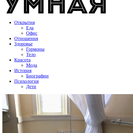
Открытия
Еда
Офис
Отношения
Здоровье
Гормоны
Тело
Красота
Мода
История
Биографии
Психология
Дети