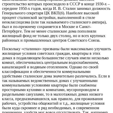
строительство которых происходило в СССР в конце 1930-х –
середине 1950-х годов, когда И. В. Сталин занимал должность
Генерального секретаря ЦК ВКП(б). Наиболее высокий
процент сталинской застройки, выполненной в стиле
неоклассицизма (или так называемого сталинского ампира),
был и по-прежнему сохраняется в Москве и Санкт-
Петербурге. Тем не менее сталинские дома пополняли
жилищный фонд не только двух столиц, но и всех крупных
районных и промышленных центров Советского Союза.
Поскольку «сталинки» призваны были максимально улучшить
жилищные условия советских граждан, квартиры в этих
домах в подавляющем большинстве случаев имели несколько
комнат, обеспечивались центральным водоснабжением,
канализацией и водяным отоплением. Однако по своей
классификации и обеспеченности коммунальными
удобствами сталинские дома значительно различались. Если в
так называемых ведомственных домах с улучшенными
коммунальными условиями квартиры были снабжены
просторными кухнями и комнатами, мусоропроводом и
раздельными санузлами, то в малоэтажных домах низкого
класса, предназначавшихся, как правило, для проживания
рабочих, устройства общежитий и т.д., жилищные условия
были куда скромнее и ряд необходимых, в современном
понимании, удобств мог вовсе отсутствовать. Так, например,