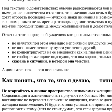
Под текстами о домогательствах обычно разворачиваются бои 
вымирание человечества из-за того, что с женщинами нельзя б
хотят отобрать последнее — мужские знаки внимания и возможн
так плохо, никто не вымрет и разговоры о домогательствах 
всё-таки проходит граница между комплиментами и домогател
Ответ на этот вопрос, в обсуждениях которого ломается столь
не является при этом очевидно неприятной для другой 
не возвышает женщину путем унижения другой;
не концентрируется на её внешности как на главной ценн
не сообщает женщине подспудно, что она хороша, только
сказана в ситуации, в которой она уместна
.
А домогательства — это все остальное.
Как понять, что то, что я делаю, — то
Не вторгайтесь в личное пространство незнакомых женщин
Социализация и жизненные опыт приучают их бояться. Нет ник
восхищение не перевесит неприятные ощущения, которые доста
женщина ваше желание. И будьте готовы услышать и принять от
располагает к этому (хотя не стоит думать, что если девушка 