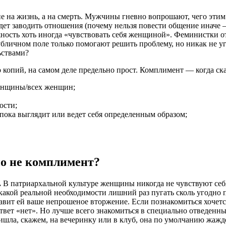
не на жизнь, а на смерть. Мужчины гневно вопрошают, чего эти
удет заводить отношения (почему нельзя повести общение иначе
ость хоть иногда «чувствовать себя женщиной». Феминистки отб
в публичном поле только помогают решить проблему, но никак н
ьствами?
ко копий, на самом деле предельно прост. Комплимент — когда с
женщины/всех женщин;
ости;
 пока выглядит или ведет себя определенным образом;
чно не комплимент?
.
В патриархальной культуре женщины никогда не чувствуют себя
акой реальной необходимости лишний раз пугать сколь угодно п
вит ей ваше непрошеное вторжение. Если познакомиться хочется
вет «нет». Но лучше всего знакомиться в специально отведенных
пришла, скажем, на вечеринку или в клуб, она по умолчанию жажд