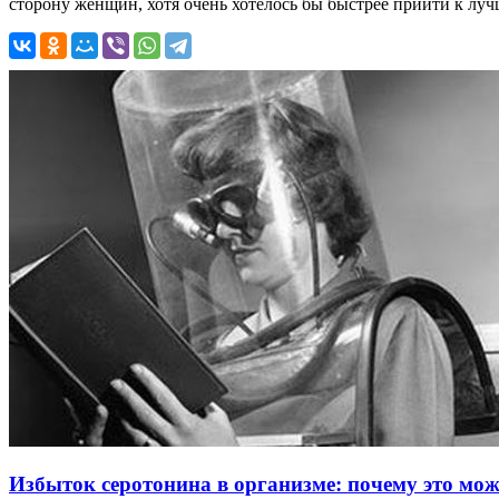
сторону женщин, хотя очень хотелось бы быстрее прийти к лучш
Избыток серотонина в организме: почему это мож