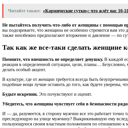
Читайте также:
«Кармические сутки»: что ждёт нас 10-1
Не пытайтесь получить что-либо от женщины с помощью п
вы подозреваете, что женщина не особенно стремится вам это 
также неизбежно предполагают вторжение и давление — по сути
Так как же все-таки сделать женщине 
Помните, что внешность не определяет девушку.
В каждой ес
реакция в определенной ситуации, цели, планы… Безусловно, 
делать особый акцент.
В культуре, где от женщин требуется всегда быть безупречными,
подобные вещи лучше оставить до того, как будете уверены, что
Будьте искренни.
Это почувствуют и оценят.
Убедитесь, что женщина чувствует себя в безопасности рядо
И — да, разумеется, в сторону мужчин все это работает точно
преследующую на улице мужчину? Выкрикивавшую ему вслед, как
пользующуюся своим властным положением по отношению к муж