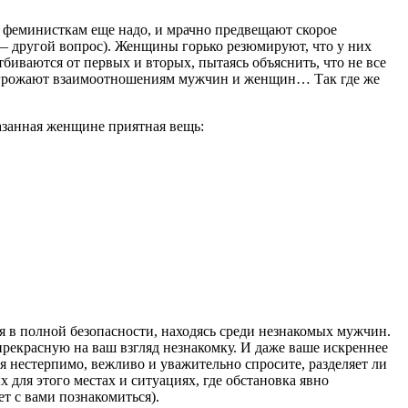
м феминисткам еще надо, и мрачно предвещают скорое
 — другой вопрос). Женщины горько резюмируют, что у них
иваются от первых и вторых, пытаясь объяснить, что не все
е угрожают взаимоотношениям мужчин и женщин… Так где же
казанная женщине приятная вещь:
 в полной безопасности, находясь среди незнакомых мужчин.
рекрасную на ваш взгляд незнакомку. И даже ваше искреннее
 нестерпимо, вежливо и уважительно спросите, разделяет ли
 для этого местах и ситуациях, где обстановка явно
ет с вами познакомиться).