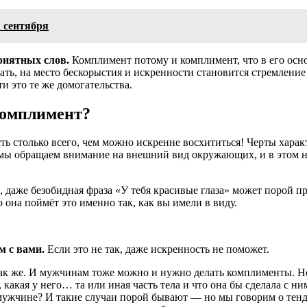
1 сентября
риятных слов.
Комплимент потому и комплимент, что в его осно
дать, на место бескорыстия и искренности становится стремлен
 это те же домогательства.
комплимент?
ть столько всего, чем можно искренне восхититься! Черты харак
мы обращаем внимание на внешний вид окружающих, и в этом нет
 даже безобидная фраза «У тебя красивые глаза» может порой про
 она поймёт это именно так, как вы имели в виду.
м с вами.
Если это не так, даже искренность не поможет.
 так же. И мужчинам тоже можно и нужно делать комплименты. Н
ая у него… та или иная часть тела и что она бы сделала с ним
чине? И такие случаи порой бывают — но мы говорим о тенден