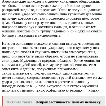
Американские психологи к своему удивлению обнаружили,
что большинство испытуемых женщин били по груше
раскрытой ладонью, а не кулаком. Ученые получили данные,
что по силе удара это было равнозначно кулачному давлению
на грушу, которое все-таки продемонстрировали некоторые
дамы. Однако у них сразу же появились травмы кожных
покровов кисти рук и костяшек пальцев, в отличие от тех
женщин, которые били грушу ладонью, и они даже не смогли
больше участвовать в эксперименте.
На этом основании психологи сделали вывод, что женщины
интуитивно знают, что сила удара ладонью и кулаком у них
почти одинаковая и слушаясь инстинкта самосохранения,
предпочитают бить таким образом, чтобы не травмировать
свои руки. Мужчины от природы обладают более мощными
костями и грубой кожей, к тому же у них обычно имеется
опыт битв и данные, полученные психологами,
свидетельствуют о том, что мужской удар кулаком хотя и
имеет площадь соприкосновения с грушей меньше, чем их же
удар ладонью, но сила давления в расчете на единицу
площади больше в 1,7 раза. Безусловно, в битвах мужчины
используют именно такую эффективную технику — кулаки.
Читайте также:
Нейропластичность: почему человеку