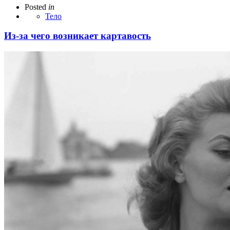
Posted
in
Тело
Из-за чего возникает картавость