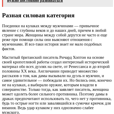
нужно постоянно развиваться
Разная силовая категория
Поединки на кулаках между мужчинами — привычное
явление с глубины веков и до наших дней, причем в любой
стране мира. Женщины между собой дерутся не часто и еще
реже при помощи силы они выясняют отношения с
мужчинами. И все-таки история знает не мало подобных
фактов.
Маститый британский писатель Ричард Хоптон на основе
своей кропотливой работы создал интересный исторический
материал обо всех дуэлях на свете, от Ренессанса и до второй
половины XX века. Англичанин приводит множество
рассказов о том, как дамы вызывали на дуэль и мужчин, и
самое удивительное — побеждали их. Но бились они, конечно
не на кулаках, а выбирали оружие, которым владели в
совершенстве. Только тогда, как заявляет писатель, женщина
может одолеть более сильного противника. Поэтому дамы в
драках предпочитают использовать то, чего нет у противника,
будь то острые ногти или завалявшийся в сумочке крючок для
вязания. Ведь удар кулаком у них однозначно слабее
мужского.