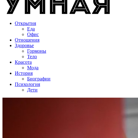
Открытия
Еда
Офис
Отношения
Здоровье
Гормоны
Тело
Красота
Мода
История
Биографии
Психология
Дети