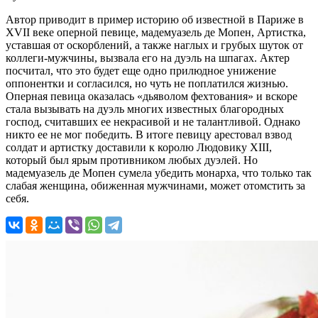
Автор приводит в пример историю об известной в Париже в
XVII веке оперной певице, мадемуазель де Мопен, Артистка,
уставшая от оскорблений, а также наглых и грубых шуток от
коллеги-мужчины, вызвала его на дуэль на шпагах. Актер
посчитал, что это будет еще одно прилюдное унижение
оппонентки и согласился, но чуть не поплатился жизнью.
Оперная певица оказалась «дьяволом фехтования» и вскоре
стала вызывать на дуэль многих известных благородных
господ, считавших ее некрасивой и не талантливой. Однако
никто ее не мог победить. В итоге певицу арестовал взвод
солдат и артистку доставили к королю Людовику XIII,
который был ярым противником любых дуэлей. Но
мадемуазель де Мопен сумела убедить монарха, что только так
слабая женщина, обиженная мужчинами, может отомстить за
себя.