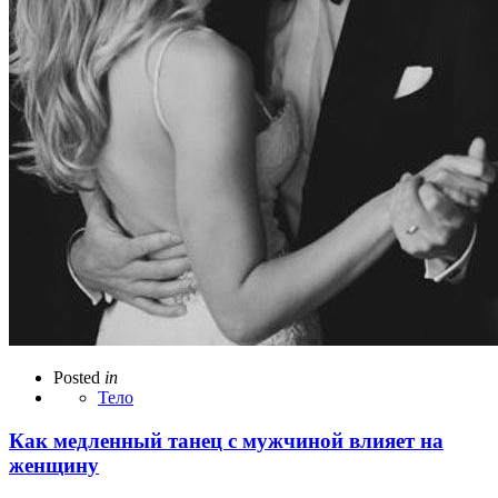
Posted
in
Тело
Как медленный танец с мужчиной влияет на
женщину