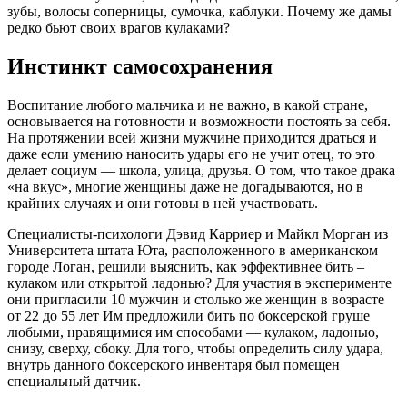
зубы, волосы соперницы, сумочка, каблуки. Почему же дамы
редко бьют своих врагов кулаками?
Инстинкт самосохранения
Воспитание любого мальчика и не важно, в какой стране,
основывается на готовности и возможности постоять за себя.
На протяжении всей жизни мужчине приходится драться и
даже если умению наносить удары его не учит отец, то это
делает социум — школа, улица, друзья. О том, что такое драка
«на вкус», многие женщины даже не догадываются, но в
крайних случаях и они готовы в ней участвовать.
Специалисты-психологи Дэвид Карриер и Майкл Морган из
Университета штата Юта, расположенного в американском
городе Логан, решили выяснить, как эффективнее бить –
кулаком или открытой ладонью? Для участия в эксперименте
они пригласили 10 мужчин и столько же женщин в возрасте
от 22 до 55 лет Им предложили бить по боксерской груше
любыми, нравящимися им способами — кулаком, ладонью,
снизу, сверху, сбоку. Для того, чтобы определить силу удара,
внутрь данного боксерского инвентаря был помещен
специальный датчик.