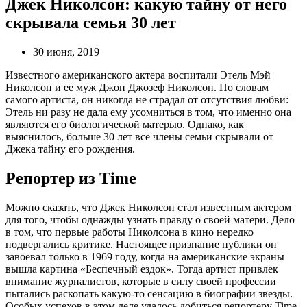
Джек Николсон: какую тайну от него
скрывала семья 30 лет
30 июня, 2019
Известного американского актера воспитали Этель Мэй
Николсон и ее муж Джон Джозеф Николсон. По словам
самого артиста, он никогда не страдал от отсутствия любви:
Этель ни разу не дала ему усомниться в том, что именно она
являются его биологической матерью. Однако, как
выяснилось, больше 30 лет все члены семьи скрывали от
Джека тайну его рождения.
Репортер из Time
Можно сказать, что Джек Николсон стал известным актером
для того, чтобы однажды узнать правду о своей матери. Дело
в том, что первые работы Николсона в кино нередко
подвергались критике. Настоящее признание публики он
завоевал только в 1969 году, когда на американские экраны
вышла картина «Беспечный ездок». Тогда артист привлек
внимание журналистов, которые в силу своей профессии
пытались раскопать какую-то сенсацию в биографии звезды.
Особых успехов в этом деле удалось добиться репортеру Time.