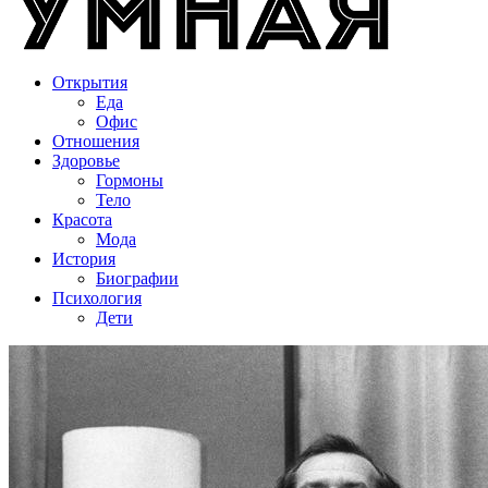
Открытия
Еда
Офис
Отношения
Здоровье
Гормоны
Тело
Красота
Мода
История
Биографии
Психология
Дети