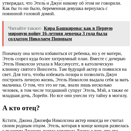
утверждал, что Этель и Джун никому об этом не говорили.
Как бы то ни было, беременная девушка вернулась с
повинной головой домой.
Читайте также:
Кира Башкирова: как в Первую
мировую войну 16-летняя девочка 3 года была
солдатом Николаем Поповым
Поначалу она хотела избавиться от ребенка, но у ее матери,
Этель созрел куда более хитроумный план. Вместе с дочерью
Этель Николсон уехала в Массачусетс, в католическую
клинику святого Винсента. Там будущий актер и появился на
свет. Для того, чтобы избежать позора и позволить Джун
построить личную жизнь, Этель Николсон выдала себя за мать
мальчика. О том, что это не так, знали лишь несколько
человек, в том числе тогдашний супруг Этель, Мэй, а также ее
младшая дочь, Лорейн. Но все они унесли эту тайну в могилу.
А кто отец?
Кстати, Джона Джозефа Николсона актер никогда не считал
своим родным отцом. Этель, которая в конце концов развелась
с пьющим Джоном, всегда говорила Джеку о том, что его