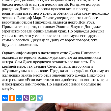
биологический отец трагически погиб. Когда же история
рождения Джека Николсона просочилась в прессу,
родителями известного артиста объявили себя сразу несколько
человек. Биограф Марк Элиот утверждает, что наиболее
вероятным отцом Николсона является некто Дон Роуз.
Примечательно, что, по словам Элиота, Джун и Дон даже
зарегистрировали официальный брак. Но однажды девушка
узнала о том, что у ее новоиспеченного мужа есть другая
семья и ребенок. Джун дала Дону от ворот поворот, уже
будучи в положении.
Однако информация о настоящем отце Джека Николсона
оказалась интересна только журналистам да поклонникам
актера. Сам Джек предпочел оставить все как есть. По
крайней мере, так уверяет Селеста Тиль, автор книги
«Лунные узлы в гороскопе. Предсказания судьбы». Одному из
желающих занять место отца знаменитого Джека Николсона
актер сказал: «Если вам что-то понадобится, позвоните мне, и
я постараюсь вам помочь. Но видеться с вами я больше не
хочу!».