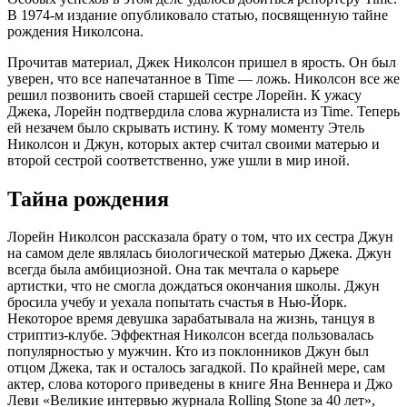
В 1974-м издание опубликовало статью, посвященную тайне
рождения Николсона.
Прочитав материал, Джек Николсон пришел в ярость. Он был
уверен, что все напечатанное в Time — ложь. Николсон все же
решил позвонить своей старшей сестре Лорейн. К ужасу
Джека, Лорейн подтвердила слова журналиста из Time. Теперь
ей незачем было скрывать истину. К тому моменту Этель
Николсон и Джун, которых актер считал своими матерью и
второй сестрой соответственно, уже ушли в мир иной.
Тайна рождения
Лорейн Николсон рассказала брату о том, что их сестра Джун
на самом деле являлась биологической матерью Джека. Джун
всегда была амбициозной. Она так мечтала о карьере
артистки, что не смогла дождаться окончания школы. Джун
бросила учебу и уехала попытать счастья в Нью-Йорк.
Некоторое время девушка зарабатывала на жизнь, танцуя в
стриптиз-клубе. Эффектная Николсон всегда пользовалась
популярностью у мужчин. Кто из поклонников Джун был
отцом Джека, так и осталось загадкой. По крайней мере, сам
актер, слова которого приведены в книге Яна Веннера и Джо
Леви «Великие интервью журнала Rolling Stone за 40 лет»,