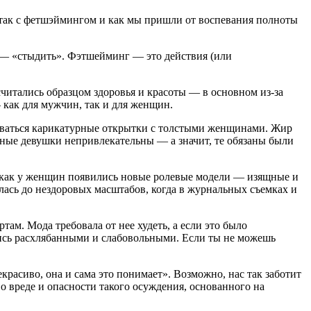
е так с фетшэймингом и как мы пришли от воспевания полноты
ng — «стыдить». Фэтшейминг — это действия (или
читались образцом здоровья и красоты — в основном из-за
— как для мужчин, так и для женщин.
одаваться карикатурные открытки с толстыми женщинами. Жир
лные девушки непривлекательны — а значит, те обязаны были
е, как у женщин появились новые ролевые модели — изящные и
илась до нездоровых масштабов, когда в журнальных съемках и
ам. Мода требовала от нее худеть, а если это было
ались расхлябанными и слабовольными. Если ты не можешь
красиво, она и сама это понимает». Возможно, нас так заботит
о вреде и опасности такого осуждения, основанного на