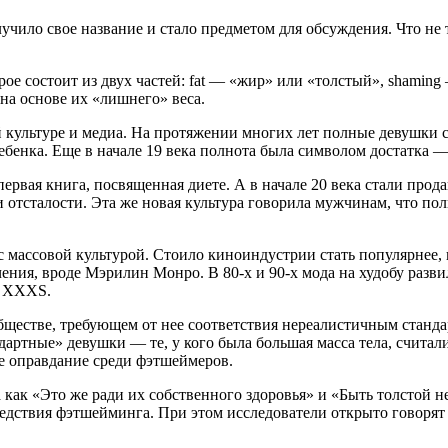
лучило свое название и стало предметом для обсуждения. Что н
орое состоит из двух частей: fat — «жир» или «толстый», shami
на основе их «лишнего» веса.
 культуре и медиа. На протяжении многих лет полные девушки с
ребенка. Еще в начале 19 века полнота была символом достатка 
первая книга, посвященная диете. А в начале 20 века стали пр
 отсталости. Эта же новая культура говорила мужчинам, что по
е с массовой культурой. Стоило киноиндустрии стать популярне
чения, вроде Мэрилин Монро. В 80-х и 90-х мода на худобу разв
а XXXS.
естве, требующем от нее соответствия нереалистичным стандарт
ндартные» девушки — те, у кого была большая масса тела, счит
е оправдание среди фэтшеймеров.
как «Это же ради их собственного здоровья» и «Быть толстой не
едствия фэтшейминга. При этом исследователи открыто говорят 