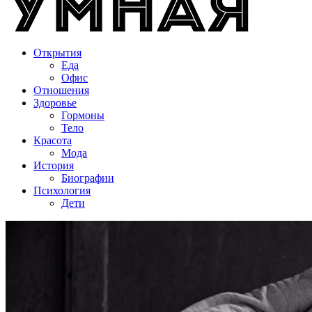
Открытия
Еда
Офис
Отношения
Здоровье
Гормоны
Тело
Красота
Мода
История
Биографии
Психология
Дети