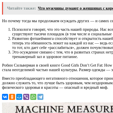
Читайте также:
Что мужчины думают о женщинах с ко
Но почему тогда мы продолжаем осуждать других — и самих с
Психологи говорят, что это часть нашей природы. Нас в
существуют тысячи площадок (в том числе и социальные 
Развитию фэтшейминга способствует и открытость нашей
теперь эта обязанность лежит на каждой из нас — ведь е
то тот, кто дает себе «расслабиться», должен почувствов
Это осуждение связано с тем, что в развитых странах нет
тренажерный зал и здоровое питание.
Робин Сильверман в своей книге Good Girls Don’t Get Fat: How W
стала неотделимой частью нашей культуры. Размер одежды — эт
Вместо преобладающего негативного отношения, которое прино
должно служить то, что лучше быть здоровым, чем нездоровым. 
физического здоровья и красоты — опасный и вредный миф.