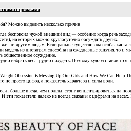
роткими стрижками
ебя? Можно выделить несколько причин:
сегда беспокоил чужой внешний вид — особенно когда речь захо
сети), на которых можно круглосуточно обсуждать других.
 жизни другим людям. Если раньше существовала особая каста л
сли модель из инстаграм способна на ежедневные занятия, то и 
ать общественное осуждение.
рудно набрать вес. Трудно похудеть. Поэтому худоба становится 
eight Obsession is Messing Up Our Girls and How We Can Help The
о не просто цифра, а показатель характера и силы воли.
сит больше вреда, чем пользы, стоит концентрироваться на по
И эти показатели далеко не всегда связаны с цифрами на весах.