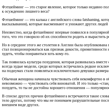
Фэтшейминг — это старое явление, которое только недавно по
к осуждению лишнего веса?
Фэтшейминг — это калька с английского слова fatshaming, кот
высказывания), которые высмеивают и унижают других людей 
Неизвестно, когда фэтшейминг впервые появился в популярной
того, что это говорило об их способности родить и вырастить 
Но в середине этого же столетия в Англии была опубликована 
стал позиционироваться как признак дикости, примитивности и
худеть, чтобы понравиться хоть кому-то.
Так появилась культура похудения, которая развивалась вмест
всегда худые модели, среди которых встречались редкие исклю
на подиумах стали появляться исключительно девушки размер
Обычная женщина начинала чувствовать себя некомфортно в общ
невозможно — чувствовать себя виноватой. И это только «ста
похудеть, то ты не достойна хорошего отношения — популярно
В списке других причин фэтшейминга встречаются такие слова 
тело других, потому что мы не понимаем разрушительные посл
внешнем виде других.