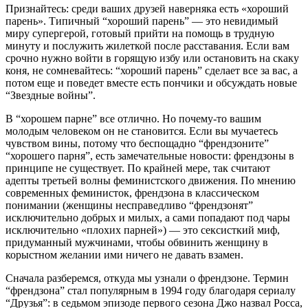
Признайтесь: среди ваших друзей наверняка есть «хороший
парень». Типичный “хороший парень” — это невидимый
миру супергерой, готовый прийти на помощь в трудную
минуту и послужить жилеткой после расставания. Если вам
срочно нужно войти в горящую избу или остановить на скаку
коня, не сомневайтесь: “хороший парень” сделает все за вас, а
потом еще и поведет вместе есть пончики и обсуждать новые
“Звездные войны”.
В “хорошем парне” все отлично. Но почему-то вашим
молодым человеком он не становится. Если вы мучаетесь
чувством вины, потому что беспощадно “френдзоните”
“хорошего парня”, есть замечательные новости: френдзоны в
принципе не существует. По крайней мере, так считают
адепты третьей волны феминистского движения. По мнению
современных феминисток, френдзона в классическом
понимании (женщины несправедливо “френдзонят”
исключительно добрых и милых, а сами попадают под чары
исключительно «плохих парней») — это сексисткий миф,
придуманный мужчинами, чтобы обвинить женщину в
корыстном желании ими ничего не давать взамен.
Сначала разберемся, откуда мы узнали о френдзоне. Термин
“френдзона” стал популярным в 1994 году благодаря сериалу
“Друзья”: в седьмом эпизоде первого сезона Джо назвал Росса,