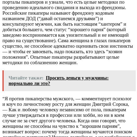
порталы пикаперов и узнали, что есть целые методики по
проведению идеального свидания и выхода из френдзоны.
Российские пикаперы называют френдзону кодовым
названием ДОД (“давай останемся друзьями”) и
консультируют мужчин, как быть настоящим “хантером” и
добиться большего, чем статус “хорошего парня” (который
заведомо воспринимается как унизительный и не имеющий
право на существование). Сама женщина в глазах пикаперов
существо, не способное адекватно оценивать свои инстинкты
— и чтобы ее завоевать, надо показать, кто здесь “хозяин
положения”. Опытные пикаперы разрабатывают целые
методики по соблазнению женщин.
Читайте также:
Просить деньги у мужчины:
нормально ли это?
“Я против пикаперства мужского, — комментирует психолог
и коуч по личностному росту для женщин Дмитрий Сорока,
— Как и любому человеку независимо от пола, пикаперам
лучше утверждаться в профессии или хобби, но ни в коем
случае не за счет другого человека. Когда они говорят, что
женщины не способны на чувство к “хорошим парням”,
возникает вопрос: почему тогда женщины мучаются поиском