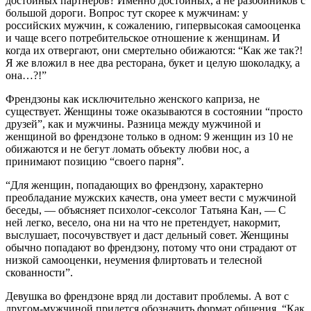
достойных партнеров? Именно достойных, а не разбойников с
большой дороги. Вопрос тут скорее к мужчинам: у
российских мужчин, к сожалению, гипервысокая самооценка
и чаще всего потребительское отношение к женщинам. И
когда их отвергают, они смертельно обижаются: “Как же так?!
Я же вложил в нее два ресторана, букет и целую шоколадку, а
она…?!”
Френдзоны как исключительно женского каприза, не
существует. Женщины тоже оказываются в состоянии “просто
друзей”, как и мужчины. Разница между мужчиной и
женщиной во френдзоне только в одном: 9 женщин из 10 не
обижаются и не бегут ломать объекту любви нос, а
принимают позицию “своего парня”.
“Для женщин, попадающих во френдзону, характерно
преобладание мужских качеств, она умеет вести с мужчиной
беседы, — объясняет психолог-сексолог Татьяна Кан, — С
ней легко, весело, она ни на что не претендует, накормит,
выслушает, посочувствует и даст дельный совет. Женщины
обычно попадают во френдзону, потому что они страдают от
низкой самооценки, неумения флиртовать и телесной
скованности”.
Девушка во френдзоне вряд ли доставит проблемы. А вот с
другом-мужчиной придется обозначить формат общения. “Как