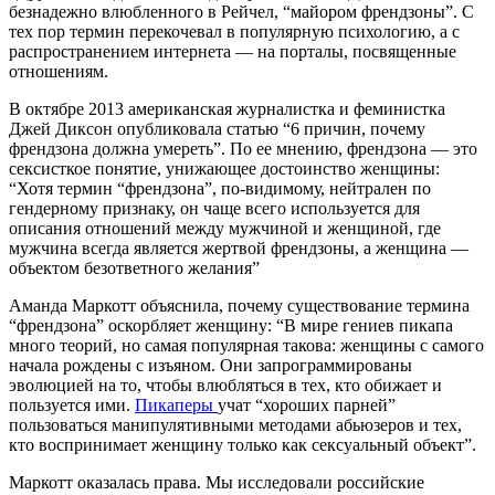
безнадежно влюбленного в Рейчел, “майором френдзоны”. С
тех пор термин перекочевал в популярную психологию, а с
распространением интернета — на порталы, посвященные
отношениям.
В октябре 2013 американская журналистка и феминистка
Джей Диксон опубликовала статью “6 причин, почему
френдзона должна умереть”. По ее мнению, френдзона — это
сексисткое понятие, унижающее достоинство женщины:
“Хотя термин “френдзона”, по-видимому, нейтрален по
гендерному признаку, он чаще всего используется для
описания отношений между мужчиной и женщиной, где
мужчина всегда является жертвой френдзоны, а женщина —
объектом безответного желания”
Аманда Маркотт объяснила, почему существование термина
“френдзона” оскорбляет женщину: “В мире гениев пикапа
много теорий, но самая популярная такова: женщины с самого
начала рождены с изъяном. Они запрограммированы
эволюцией на то, чтобы влюбляться в тех, кто обижает и
пользуется ими.
Пикаперы
учат “хороших парней”
пользоваться манипулятивными методами абьюзеров и тех,
кто воспринимает женщину только как сексуальный объект”.
Маркотт оказалась права. Мы исследовали российские