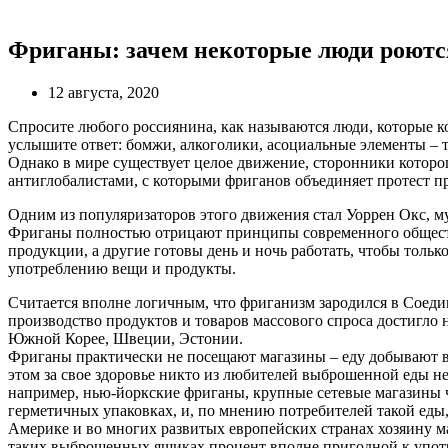
Фриганы: зачем некоторые люди роютс
12 августа, 2020
Спросите любого россиянина, как называются люди, которые 
услышите ответ: бомжи, алкоголики, асоциальные элементы – т
Однако в мире существует целое движение, сторонники которо
антиглобалистами, с которыми фриганов объединяет протест 
Одним из популяризаторов этого движения стал Уоррен Окс, м
Фриганы полностью отрицают принципы современного обществ
продукции, а другие готовы день и ночь работать, чтобы толь
употреблению вещи и продукты.
Считается вполне логичным, что фриганизм зародился в Соедин
производство продуктов и товаров массового спроса достигло
Южной Корее, Швеции, Эстонии.
Фриганы практически не посещают магазины – еду добывают в
этом за свое здоровье никто из любителей выброшенной еды не
например, нью-йоркские фриганы, крупные сетевые магазины ча
герметичных упаковках, и, по мнению потребителей такой еды
Америке и во многих развитых европейских странах хозяину ма
таких выброшенных ящиках процент вполне пригодной к употре