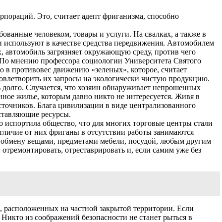
рпораций. Это, считает адепт фриганизма, способно
ованные человеком, товары и услуги. На свалках, а также в
 используют в качестве средства передвижения. Автомобилем
х, автомобиль загрязняет окружающую среду, против чего
. По мнению профессора социологии Университета Святого
о в противовес движению «зеленых», которое, считает
довлетворить их запросы на экологически чистую продукцию.
долго. Случается, что хозяин обнаруживает непрошенных
нное жилье, которым давно никто не интересуется. Живя в
сточников. Блага цивилизации в виде централизованного
оставляющие ресурсы.
о испортила общество, что для многих торговые центры стали
тличие от них фриганы в отсутствии работы занимаются
о обмену вещами, предметами мебели, посудой, любым другим
 отремонтировать, отреставрировать и, если самим уже без
ах, расположенных на частной закрытой территории. Если
 Никто из соображений безопасности не станет рыться в