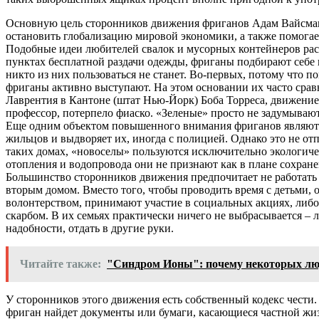
Основную цель сторонников движения фриганов Адам Вайсман в
остановить глобализацию мировой экономики, а также помогает
Подобные идеи любителей свалок и мусорных контейнеров распро
пунктах бесплатной раздачи одежды, фриганы подбирают себе
никто из них пользоваться не станет. Во-первых, потому что п
фриганы активно выступают. На этом основании их часто сра
Лаврентия в Кантоне (штат Нью-Йорк) Боба Торреса, движение
профессор, потерпело фиаско. «Зеленые» просто не задумываю
Еще одним объектом повышенного внимания фриганов являются
жильцов и выдворяет их, иногда с полицией. Однако это не о
таких домах, «новоселы» пользуются исключительно экологиче
отопления и водопровода они не признают как в плане сохране
Большинство сторонников движения предпочитает не работать 
вторым домом. Вместо того, чтобы проводить время с детьми,
волонтерством, принимают участие в социальных акциях, либо
скарбом. В их семьях практически ничего не выбрасывается – 
надобности, отдать в другие руки.
Читайте также:
"Синдром Ионы": почему некоторых лю
У сторонников этого движения есть собственный кодекс чести.
фриган найдет документы или бумаги, касающиеся частной жизн