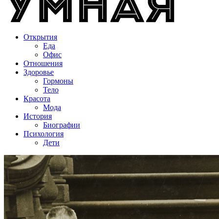
Открытия
Еда
Офис
Отношения
Здоровье
Гормоны
Тело
Красота
Мода
История
Биографии
Психология
Дети