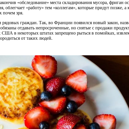
ончив «обследование» места складирования мусора, фриган оста
, облегчает «работу» тем «коллегам», которые придут позже, а 
х почем зря.
и рядовых граждан. Так, во Франции появился новый закон, на
 обязаны отдавать непросроченные, но снятые с продажи проду
их США в некоторых штатах запрещено рыться в помойках, извле
ородиться от таких людей.