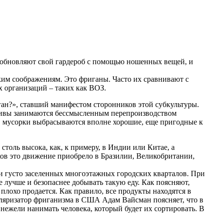
, обновляют свой гардероб с помощью ношенных вещей, и
ким соображениям. Это фриганы. Часто их сравнивают с
 организаций – таких как ВОЗ.
ан?», ставший манифестом сторонников этой субкультуры.
живы занимаются бессмысленным перепроизводством
 в мусорки выбрасываются вполне хорошие, еще пригодные к
толь высока, как, к примеру, в Индии или Китае, а
ков это движение приобрело в Бразилии, Великобритании,
 густо заселенных многоэтажных городских кварталов. При
 лучше и безопаснее добывать такую еду. Как поясняют,
плохо продается. Как правило, все продукты находятся в
уляризатор фриганизма в США Адам Вайсман поясняет, что в
нежели нанимать человека, который будет их сортировать. В