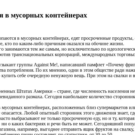
я в мусорных контейнерах
копаются в мусорных контейнерах, едят просроченные продукты
е, кто по каким-либо причинам оказался на обочине жизни.
го занимаются тем же самым, но исключительно по идеологичес
против транснациональных корпораций, международных торговых
узыкант группы Against Me!, написавший памфлет «Почему фриг
а потребления. По их мнению, одни в этом обществе ради на
ко купить себе очередную ненужную вещь. При этом на свалки и
енных Штатах Америки – стране, где численность населения не с
 невиданного размаха. Сегодня наибольшее количество сторонни
 мусорных контейнерах, расположенных близ супермаркетов или
 опасается. Любой опытный сторонник этого движения знает, где
сто выбрасывают не только просроченную еду, но и ту, которая 
, ни о каких бактериях и речи быть не может. Сегодняшний поп
газина, например, выгоднее отправить ящик фруктов на свалку, 
блению пищи составляет, по статистике, от 30 до 50.