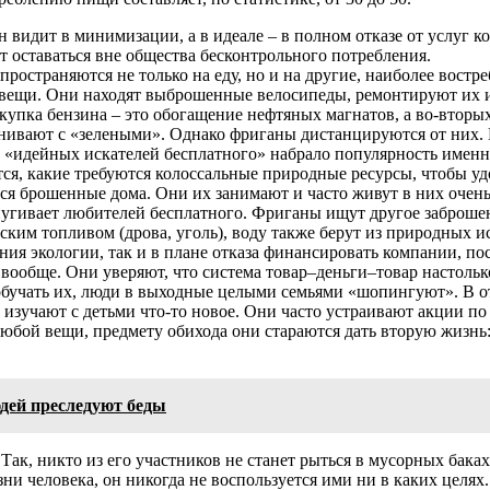
идит в минимизации, а в идеале – в полном отказе от услуг ко
 оставаться вне общества бесконтрольного потребления.
страняются не только на еду, но и на другие, наиболее востреб
 вещи. Они находят выброшенные велосипеды, ремонтируют их и
окупка бензина – это обогащение нефтяных магнатов, а во-вторы
внивают с «зелеными». Однако фриганы дистанцируются от них
 «идейных искателей бесплатного» набрало популярность именн
тся, какие требуются колоссальные природные ресурсы, чтобы у
 брошенные дома. Они их занимают и часто живут в них очень 
тпугивает любителей бесплатного. Фриганы ищут другое заброше
ским топливом (дрова, уголь), воду также берут из природных и
ния экологии, так и в плане отказа финансировать компании, п
вообще. Они уверяют, что система товар–деньги–товар настольк
 обучать их, люди в выходные целыми семьями «шопингуют». В о
 изучают с детьми что-то новое. Они часто устраивают акции п
любой вещи, предмету обихода они стараются дать вторую жизнь:
дей преследуют беды
 Так, никто из его участников не станет рыться в мусорных бак
и человека, он никогда не воспользуется ими ни в каких целях.