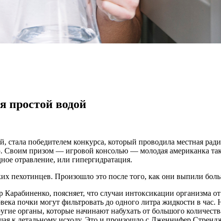
я простой водой
й, стала победителем конкурса, который проводила местная рад
. Своим призом — игровой консолью — молодая американка так и 
ное отравление, или гипергидратация.
их пехотинцев. Произошло это после того, как они выпили бол
 Карабиненко, поясняет, что случаи интоксикации организма о
овека почки могут фильтровать до одного литра жидкости в час.
другие органы, которые начинают набухать от большого количеств
ящая к летальному исходу. Это и произошло с Дженнифер Стренд