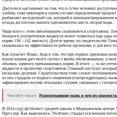
Диетологи настаивают на том, что в сутки человеку достаточно
хлебом, тоже имеющем в своем составе определенный процент в
разбавляет желудочный сок, который в неконцентрированном в
исхода достаточно выпить одномоментно шесть литров воды.
Чаще всего с этим заболеванием сталкиваются спортсмены. Ти
большого употребления жидкости может появиться еще одна оче
норме 136—142 ммоль/л). Долгое время, по свидетельству Тима
сказывалась на эффективности работы организма, и для кого-т
Как полагает Ноакс, беда в том, что при первых признаках во
ионов натрия дает мозгу сигнал о якобы обезвоживании, и мозг
объемах, намного превышающих норму. В итоге — та же отечнос
жидкости в организме спортсменов. Главный постулат, который
несколько десятков. Свидетельством тому служат опубликованн
из них страдали от водного опьянения (гипергидратации), выз
зафиксировано восемь летальных случаев, связанных с гиперги
Читайте также:
Разогревающие мази: в чем их опасность
В 2014 году футболист средней школы в Медицинском центре У
Пресслер. Как выяснилось, Уилбэнкс страдал усиленным потоо