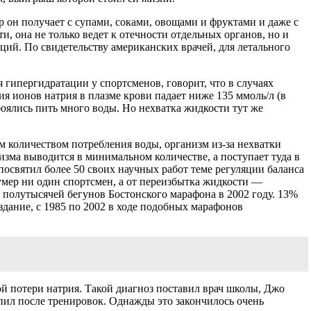
р он получает с супами, соками, овощами и фруктами и даже с
, она не только ведет к отечности отдельных органов, но и
ий. По свидетельству американских врачей, для летального
гипергидратации у спортсменов, говорит, что в случаях
я ионов натрия в плазме крови падает ниже 135 ммоль/л (в
боялись пить много воды. Но нехватка жидкости тут же
м количеством потребления воды, организм из-за нехватки
изма выводится в минимальном количестве, а поступает туда в
посвятил более 50 своих научных работ теме регуляции баланса
умер ни один спортсмен, а от переизбытка жидкости —
 полутысячей бегунов Бостонского марафона в 2002 году. 13%
здание, с 1985 по 2002 в ходе подобных марафонов
й потери натрия. Такой диагноз поставил врач школы, Джо
пил после тренировок. Однажды это закончилось очень