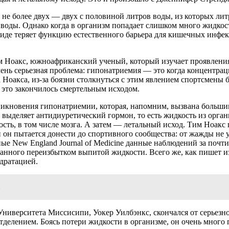
 не более двух — двух с половиной литров воды, из которых лит
оды. Однако когда в организм попадает слишком много жидкости
иде теряет функцию естественного барьера для кишечных инфекц
м Ноакс, южноафриканский ученый, который изучает проявления 
нь серьезная проблема: гипонатриемия — это когда концентраци
 Ноакса, из-за боязни столкнуться с этим явлением спортсмены 
о это закончилось смертельным исходом.
зникновения гипонатриемии, которая, напомним, вызвана больши
 выделяет антидиуретический гормон, то есть жидкость из орган
ть, в том числе мозга. А затем — летальный исход. Тим Ноакс 
 он пытается донести до спортивного сообщества: от жажды не 
ые New England Journal of Medicine данные наблюдений за почти
ванного переизбытком выпитой жидкости. Всего же, как пишет и
дратацией.
ниверситета Миссисипи, Уокер Уилбэнкс, скончался от серьезно
тделением. Боясь потери жидкости в организме, он очень много 