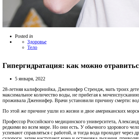
Posted
in
Здоровье
Тело
Гипергидратация: как можно отравитьс
5 января, 2022
28-летняя калифорнийка, Дженнифер Стрендж, мать троих дете
максимальное количество воды, не прибегая к мочеиспусканию
проживала Дженнифер. Врачи установили причину смерти: вод
По этой же причине ушли из жизни и двое американских морск
Профессор Российского медицинского университета, Александр
редкими во всем мире. Но они есть. У обычного здорового чел
успевают справляться с работой, и тогда вода проходит через 
судороги, затем наступают кома и остановка дыхания, привод