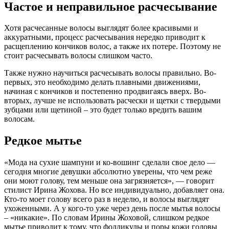
Частое и неправильное расчесывание
Хотя расчесанные волосы выглядят более красивыми и
аккуратными, процесс расчесывания нередко приводит к
расщеплению кончиков волос, а также их потере. Поэтому не
стоит расчесывать волосы слишком часто.
Также нужно научиться расчесывать волосы правильно. Во-
первых, это необходимо делать плавными движениями,
начиная с кончиков и постепенно продвигаясь вверх. Во-
вторых, лучше не использовать расчески и щетки с твердыми
зубцами или щетиной – это будет только вредить вашим
волосам.
Редкое мытье
«Мода на сухие шампуни и ко-вошинг сделали свое дело —
сегодня многие девушки абсолютно уверены, что чем реже
они моют голову, тем меньше она загрязняется», — говорит
стилист Ирина Жохова. Но все индивидуально, добавляет она.
Кто-то моет голову всего раз в неделю, и волосы выглядят
ухоженными. А у кого-то уже через день после мытья волосы
– «никакие». По словам Ирины Жоховой, слишком редкое
мытье приводит к тому, что фолликулы и поры кожи головы