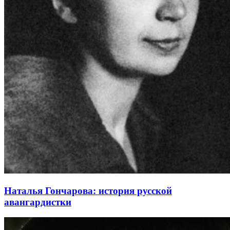
Наталья Гончарова: история русской
авангардистки