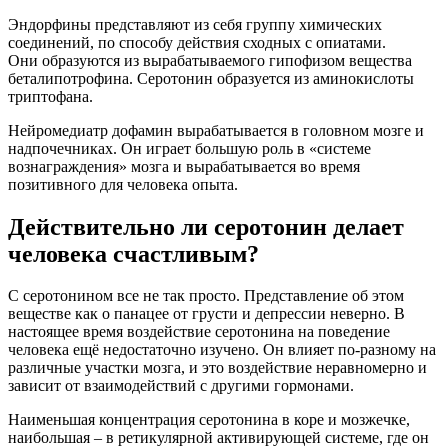
Эндорфины представляют из себя группу химических
соединений, по способу действия сходных с опиатами.
Они образуются из вырабатываемого гипофизом вещества
беталипотрофина. Серотонин образуется из аминокислоты
триптофана.
Нейромедиатр дофамин вырабатывается в головном мозге и
надпочечниках. Он играет большую роль в «системе
вознаграждения» мозга и вырабатывается во время
позитивного для человека опыта.
Действительно ли серотонин делает
человека счастливым?
С серотонином все не так просто. Представление об этом
веществе как о панацее от грусти и депрессии неверно. В
настоящее время воздействие серотонина на поведение
человека ещё недостаточно изучено. Он влияет по-разному на
различные участки мозга, и это воздействие неравномерно и
зависит от взаимодействий с другими гормонами.
Наименьшая концентрация серотонина в коре и мозжечке,
наибольшая – в ретикулярной активирующей системе, где он