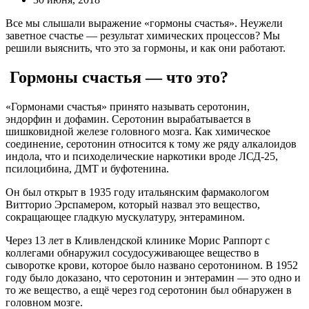
Все мы слышали выражение «гормоны счастья». Неужели
заветное счастье — результат химических процессов? Мы
решили выяснить, что это за гормоны, и как они работают.
Гормоны счастья — что это?
«Гормонами счастья» принято называть серотонин,
эндорфин и дофамин. Серотонин вырабатывается в
шишковидной железе головного мозга. Как химическое
соединение, серотонин относится к тому же ряду алкалоидов
индола, что и психоделические наркотики вроде ЛСД-25,
псилоцибина, ДМТ и буфотенина.
Он был открыт в 1935 году итальянским фармакологом
Витторио Эрспамером, который назвал это вещество,
сокращающее гладкую мускулатуру, энтерамином.
Через 13 лет в Кливлендской клинике Морис Раппорт с
коллегами обнаружил сосудосуживающее вещество в
сыворотке крови, которое было названо серотонином. В 1952
году было доказано, что серотонин и энтерамин — это одно и
то же вещество, а ещё через год серотонин был обнаружен в
головном мозге.