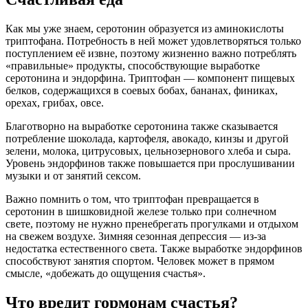
Как мы уже знаем, серотонин образуется из аминокислоты
триптофана. Потребность в ней может удовлетворяться только
поступлением её извне, поэтому жизненно важно потреблять
«правильные» продукты, способствующие выработке
серотонина и эндорфина. Триптофан — компонент пищевых
белков, содержащихся в соевых бобах, бананах, финиках,
орехах, грибах, овсе.
Благотворно на выработке серотонина также сказывается
потребление шоколада, картофеля, авокадо, кинзы и другой
зелени, молока, цитрусовых, цельнозернового хлеба и сыра.
Уровень эндорфинов также повышается при прослушивании
музыки и от занятий сексом.
Важно помнить о том, что триптофан превращается в
серотонин в шишковидной железе только при солнечном
свете, поэтому не нужно пренебрегать прогулками и отдыхом
на свежем воздухе. Зимняя сезонная депрессия — из-за
недостатка естественного света. Также выработке эндорфинов
способствуют занятия спортом. Человек может в прямом
смысле, «добежать до ощущения счастья».
Что вредит гормонам счастья?