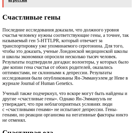
Счастливые гены
Последние исследования доказали, что должного уровня
счастья человеку нужны соответствующие гены, а точнее, так
называемый ген 5-HTTLPR, который отвечает за
транспортировку уже упоминаемого серотонина. Для того,
чтобы это доказать, ученые Лондонской медицинской школы
и школы экономики опросили несколько тысяч человек.
Результаты подтвердили догадки: волонтеры, у которых было
две копии гена счастья от обоих родителей, оказались
оптимистами, не склонными к депрессии. Результаты
исследования были опубликованы Ян-Эммануэлем де Неве в
журнале Journal of Human Genetics.
Ученый также подчеркнул, что вскоре могут быть найдены и
другие «счастливые гены». Однако Ян-Эммануэль не
утверждает, что при неблагоприятных условиях люди
с «счастливыми генами» не испытают депрессии. Гены-
генами, но реакции организма на негативные факторы никто
не отменял.
Счастливая еда