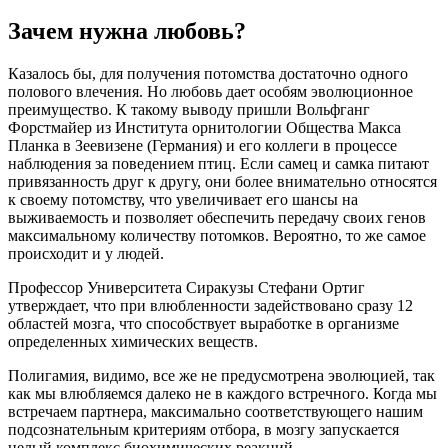
Зачем нужна любовь?
Казалось бы, для получения потомства достаточно одного
полового влечения. Но любовь дает особям эволюционное
преимущество. К такому выводу пришли Вольфганг
Форстмайер из Института орнитологии Общества Макса
Планка в Зеевизене (Германия) и его коллеги в процессе
наблюдения за поведением птиц. Если самец и самка питают
привязанность друг к другу, они более внимательно относятся
к своему потомству, что увеличивает его шансы на
выживаемость и позволяет обеспечить передачу своих генов
максимальному количеству потомков. Вероятно, то же самое
происходит и у людей.
Профессор Университета Сиракузы Стефани Ортиг
утверждает, что при влюбленности задействовано сразу 12
областей мозга, что способствует выработке в организме
определенных химических веществ.
Полигамия, видимо, все же не предусмотрена эволюцией, так
как мы влюбляемся далеко не в каждого встречного. Когда мы
встречаем партнера, максимально соответствующего нашим
подсознательным критериям отбора, в мозгу запускается
целый комплекс биохимических реакций.