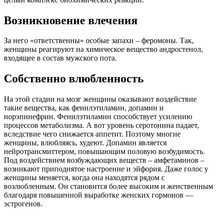
Возникновение влечения
За него «ответственны» особые запахи – феромоны. Так,
женщины реагируют на химическое вещество андростенол,
входящее в состав мужского пота.
Собственно влюбленность
На этой стадии на мозг женщины оказывают воздействие
такие вещества, как фенилэтиламин, допамин и
норэпинефрин. Фенилэтиламин способствует усилению
процессов метаболизма. А вот уровень серотонина падает,
вследствие чего снижается аппетит. Поэтому многие
женщины, влюбляясь, худеют. Допамин является
нейротрансмиттером, повышающим половую возбудимость.
Под воздействием возбуждающих веществ – амфетаминов –
возникают приподнятое настроение и эйфория. Даже голос у
женщины меняется, когда она находятся рядом с
возлюбленным. Он становится более высоким и женственным
благодаря повышенной выработке женских гормонов —
эстрогенов.