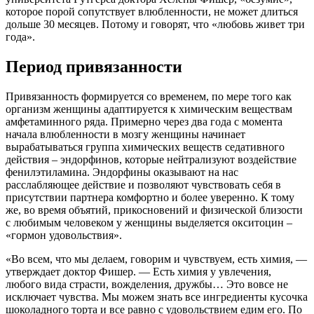
которое порой сопутствует влюбленности, не может длиться
дольше 30 месяцев. Потому и говорят, что «любовь живет три
года».
Период привязанности
Привязанность формируется со временем, по мере того как
организм женщины адаптируется к химическим веществам
амфетаминного ряда. Примерно через два года с момента
начала влюбленности в мозгу женщины начинает
вырабатываться группа химических веществ седативного
действия – эндорфинов, которые нейтрализуют воздействие
фенилэтиламина. Эндорфины оказывают на нас
расслабляющее действие и позволяют чувствовать себя в
присутствии партнера комфортно и более уверенно. К тому
же, во время объятий, прикосновений и физической близости
с любимым человеком у женщины выделяется окситоцин –
«гормон удовольствия».
«Во всем, что мы делаем, говорим и чувствуем, есть химия, —
утверждает доктор Фишер. — Есть химия у увлечения,
любого вида страсти, вожделения, дружбы… Это вовсе не
исключает чувства. Мы можем знать все ингредиенты кусочка
шоколадного торта и все равно с удовольствием едим его. По