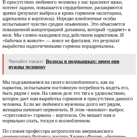
В присутствии любимого человека у нас краснеют щеки,
потеют ладони, повышается сердцебиение, расширяются
зрачки (результат выброса в кровь гормонов окситоцина,
адреналина и кортизола). Нередко влюбленные особы
испытывают чувство сродни опьянению. Это объясняется
повышенной концентрацией допамина, который «ударяет» в
мозг. Мы словно находимся под действием наркотиков. И
«бабочки в животе» — вовсе не фантазия, это результат
выработки надпочечниками гормона норадреналина.
Читайте также:
Волосы в подмышках: зачем они
нужны человеку
Мы подсаживаемся на своего возлюбленного, как на
наркотик, испытываем постоянную потребность видеть его,
быть рядом с ним. На самом деле это тяга к удовольствию,
которое дает нам выработка гормонов в присутствии данного
человека. Если же любимого мужчины долго нет рядом,
женщина начинает нервничать. В этом «виноват» выброс
«стрессового» гормона – кортизола. Он мешает нам и
нормально спать, тоскуя о возлюбленном.
По словам профессора антропологии американского
университета Рутгерса доктора Хелены Фишер, «безумие»,