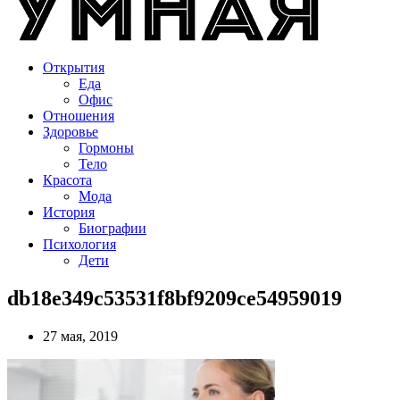
Открытия
Еда
Офис
Отношения
Здоровье
Гормоны
Тело
Красота
Мода
История
Биографии
Психология
Дети
db18e349c53531f8bf9209ce54959019
27 мая, 2019