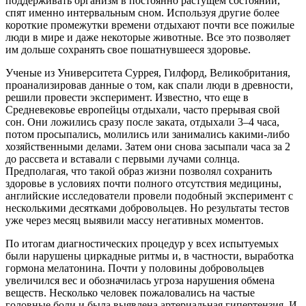
поддерживать организм в постоянно растущем состоянии,
спят именно интервальным сном. Используя другие более
короткие промежутки времени отдыхают почти все пожилые
люди в мире и даже некоторые животные. Все это позволяет
им дольше сохранять свое пошатнувшееся здоровье.
Ученые из Университета Суррея, Гилфорд, Великобритания,
проанализировав данные о том, как спали люди в древности,
решили провести эксперимент. Известно, что еще в
Средневековье европейцы отдыхали, часто прерывая свой
сон. Они ложились сразу после заката, отдыхали 3–4 часа,
потом просыпались, молились или занимались какими-либо
хозяйственными делами. Затем они снова засыпали часа за 2
до рассвета и вставали с первыми лучами солнца.
Предполагая, что такой образ жизни позволял сохранить
здоровье в условиях почти полного отсутствия медицины,
английские исследователи провели подобный эксперимент с
несколькими десятками добровольцев. Но результаты тестов
уже через месяц выявили массу негативных моментов.
По итогам диагностических процедур у всех испытуемых
были нарушены циркадные ритмы и, в частности, выработка
гормона мелатонина. Почти у половины добровольцев
увеличился вес и обозначилась угроза нарушения обмена
веществ. Несколько человек пожаловались на частые
головные боли и была выявлена артериальная гипертензия. И