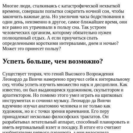
Многие люди, сталкиваясь с катастрофической нехваткой
времени, совершали попытки сократить ночной сон, чтобы
закончить важные дела. Но увеличив часы бодрствования в
один день, неизменно в другое, самое ближайшее время, они
все равно их утрачивали в пользу сна. Так устроен
человеческих организм, которому обязательно нужен
полноценный отдых. А если приучиться спать
определенными короткими интервалами, днем и ночью?
Может это принесет пользу?
Успеть больше, чем возможно?
Существует теория, что гений Высокого Возрождения
Леонардо да Винчи намеренно приучил себя к интервальному
сну, чтобы успеть изучить множество наук и дисциплин. Как
известно, он был выдающимся художником, скульптором и
архитектором. Но помимо этого умел играть на щипковых
инструментах и сочинял музыку. Леонардо да Винчи
вдумчиво изучал анатомию человека и не только как
художник, но и с точки зрения врачевания. Его перу
принадлежат несколько философских трактатов. Он
разрабатывал летательный аппарат, способный планировать и
иметь вертикальный взлет и посадку. В итоге его считают
изобретателем первого парашюта, а еще велосипеда,