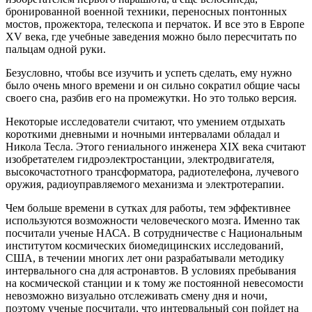
бронированной военной техники, переносных понтонных
мостов, прожектора, телескопа и перчаток. И все это в Европе
XV века, где учебные заведения можно было пересчитать по
пальцам одной руки.
Безусловно, чтобы все изучить и успеть сделать, ему нужно
было очень много времени и он сильно сократил общие часы
своего сна, разбив его на промежутки. Но это только версия.
Некоторые исследователи считают, что умением отдыхать
короткими дневными и ночными интервалами обладал и
Никола Тесла. Этого гениального инженера XIX века считают
изобретателем гидроэлектростанции, электродвигателя,
высокочастотного трансформатора, радиотелефона, лучевого
оружия, радиоуправляемого механизма и электротерапии.
Чем больше времени в сутках для работы, тем эффективнее
используются возможности человеческого мозга. Именно так
посчитали ученые НАСА. В сотрудничестве с Национальным
институтом космических биомедицинских исследований,
США, в течении многих лет они разрабатывали методику
интервального сна для астронавтов. В условиях пребывания
на космической станции и к тому же постоянной невесомости
невозможно визуально отслеживать смену дня и ночи,
поэтому ученые посчитали, что интервальный сон пойдет на