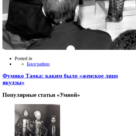
Posted
in
Биографии
Фумико Таока: каким было «женское лицо
якудзы»
Популярные статьи «Умной»