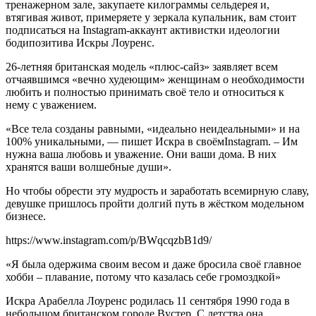
тренажерном зале, закупаете килограммы сельдерея и,
втягивая живот, примеряете у зеркала купальник, вам стоит
подписаться на Instagram-аккаунт активистки идеологии
бодипозитива Искры Лоуренс.
26-летняя британская модель «плюс-сайз» заявляет всем
отчаявшимся «вечно худеющим» женщинам о необходимости
любить и полностью принимать своё тело и относиться к
нему с уважением.
«Все тела созданы равными, «идеально неидеальными» и на
100% уникальными, — пишет Искра в своёмInstagram. – Им
нужна ваша любовь и уважение. Они ваши дома. В них
хранятся ваши волшебные души».
Но чтобы обрести эту мудрость и заработать всемирную славу,
девушке пришлось пройти долгий путь в жёстком модельном
бизнесе.
https://www.instagram.com/p/BWqcqzbB1d9/
«Я была одержима своим весом и даже бросила своё главное
хобби – плавание, потому что казалась себе громоздкой»
Искра Арабелла Лоуренс родилась 11 сентября 1990 года в
небольшом британском городе Вустер. С детства она