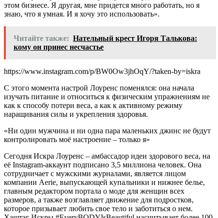
этом бизнесе. Я другая, мне придется много работать, но я
знаю, что я умная. И я хочу это использовать».
Читайте также:
Нательный крест Игоря Талькова:
кому он принес несчастье
https://www.instagram.com/p/BW0Ow3jhOqY/?taken-by=iskra
С этого момента настрой Лоуренс поменялся: она начала
изучать питание и относиться к физическим упражнениям не
как к способу потери веса, а как к активному режиму
наращивания силы и укрепления здоровья.
«Ни один мужчина и ни одна пара маленьких джинс не будут
контролировать моё настроение – только я»
Сегодня Искра Лоуренс – амбассадор идеи здорового веса, на
её Instagram-аккаунт подписано 3,5 миллиона человек. Она
сотрудничает с мужскими журналами, является лицом
компании Aerie, выпускающей купальники и нижнее белье,
главным редактором портала о моде для женщин всех
размеров, а также возглавляет движение для подростков,
которое призывает любить свое тело и заботиться о нем.
Хэштэг Искры #EveryBODYIsBeautiful насчитывает более 100