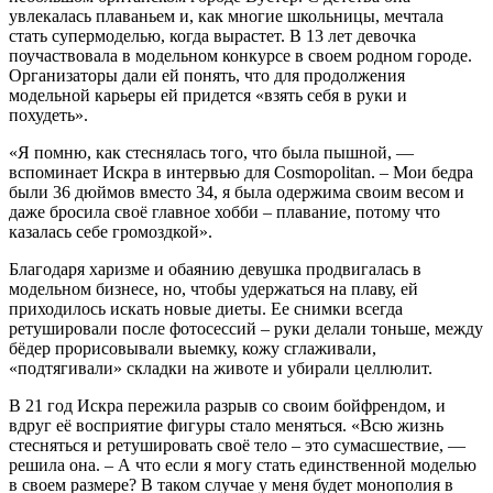
увлекалась плаваньем и, как многие школьницы, мечтала
стать супермоделью, когда вырастет. В 13 лет девочка
поучаствовала в модельном конкурсе в своем родном городе.
Организаторы дали ей понять, что для продолжения
модельной карьеры ей придется «взять себя в руки и
похудеть».
«Я помню, как стеснялась того, что была пышной, —
вспоминает Искра в интервью для Cosmopolitan. – Мои бедра
были 36 дюймов вместо 34, я была одержима своим весом и
даже бросила своё главное хобби – плавание, потому что
казалась себе громоздкой».
Благодаря харизме и обаянию девушка продвигалась в
модельном бизнесе, но, чтобы удержаться на плаву, ей
приходилось искать новые диеты. Ее снимки всегда
ретушировали после фотосессий – руки делали тоньше, между
бёдер прорисовывали выемку, кожу сглаживали,
«подтягивали» складки на животе и убирали целлюлит.
В 21 год Искра пережила разрыв со своим бойфрендом, и
вдруг её восприятие фигуры стало меняться. «Всю жизнь
стесняться и ретушировать своё тело – это сумасшествие, —
решила она. – А что если я могу стать единственной моделью
в своем размере? В таком случае у меня будет монополия в