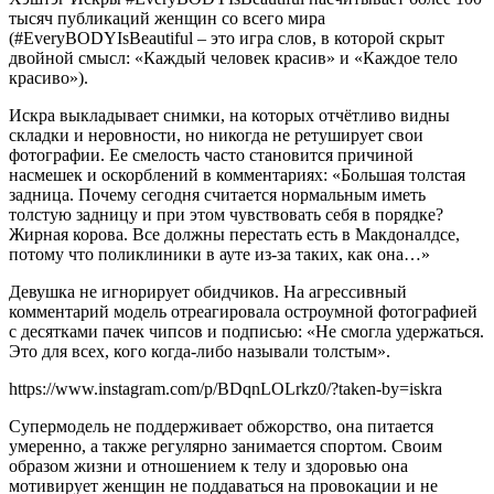
тысяч публикаций женщин со всего мира
(#EveryBODYIsBeautiful – это игра слов, в которой скрыт
двойной смысл: «Каждый человек красив» и «Каждое тело
красиво»).
Искра выкладывает снимки, на которых отчётливо видны
складки и неровности, но никогда не ретуширует свои
фотографии. Ее смелость часто становится причиной
насмешек и оскорблений в комментариях: «Большая толстая
задница. Почему сегодня считается нормальным иметь
толстую задницу и при этом чувствовать себя в порядке?
Жирная корова. Все должны перестать есть в Макдоналдсе,
потому что поликлиники в ауте из-за таких, как она…»
Девушка не игнорирует обидчиков. На агрессивный
комментарий модель отреагировала остроумной фотографией
с десятками пачек чипсов и подписью: «Не смогла удержаться.
Это для всех, кого когда-либо называли толстым».
https://www.instagram.com/p/BDqnLOLrkz0/?taken-by=iskra
Супермодель не поддерживает обжорство, она питается
умеренно, а также регулярно занимается спортом. Своим
образом жизни и отношением к телу и здоровью она
мотивирует женщин не поддаваться на провокации и не