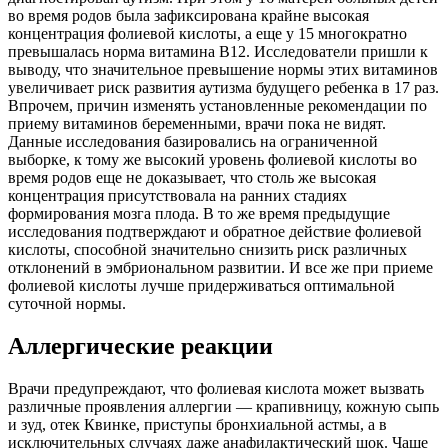
во время родов была зафиксирована крайне высокая
концентрация фолиевой кислоты, а еще у 15 многократно
превышалась норма витамина B12. Исследователи пришли к
выводу, что значительное превышение нормы этих витаминов
увеличивает риск развития аутизма будущего ребенка в 17 раз.
Впрочем, причин изменять установленные рекомендации по
приему витаминов беременными, врачи пока не видят.
Данные исследования базировались на ограниченной
выборке, к тому же высокий уровень фолиевой кислоты во
время родов еще не доказывает, что столь же высокая
концентрация присутствовала на ранних стадиях
формирования мозга плода. В то же время предыдущие
исследования подтверждают и обратное действие фолиевой
кислоты, способной значительно снизить риск различных
отклонений в эмбриональном развитии. И все же при приеме
фолиевой кислоты лучше придерживаться оптимальной
суточной нормы.
Аллергические реакции
Врачи предупреждают, что фолиевая кислота может вызвать
различные проявления аллергии — крапивницу, кожную сыпь
и зуд, отек Квинке, приступы бронхиальной астмы, а в
исключительных случаях даже анафилактический шок. Чаще