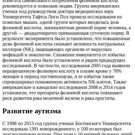
Избегать самовольного потребления фолиевой кислоты
рекомендуется и пожилым людям. Группа американских
ученых под руководством доктора медицинских наук
Университета Тафтса Лиги Пол провела исследования на
пожилых мышах, одной группе которых вводилась доза
фолиевой кислоты, эквивалентная дневной норме человека, а
другой — двадцатикратно превышающая суточную норму. В
результате эксперимента было установлено, что повышенные
дозы фолиевой кислоты снижают активность натуральных
киллеров (NK), защищающих организм от вирусных
инфекций и онкологии. Снижение иммунитета от избытка
фолиевой кислоты было установлено и рядом предыдущих
исследований. В частности, исследования 2005 года выявили
неразрушенную фолиевую кислоту в плазме крови у 78%
женщин в период постменопаузы, и ее избыток также
спровоцировал пониженную активность NK-клеток. Также
американские и канадские исследования 2008 и 2014 годов
установили, что препараты фолиевой кислоты повышают
риск развития рака молочной железы и рака простаты.
Развитие аутизма
С 1998 по 2013 год группа ученых Бостонского Университета
исследовала 1391 новорожденного, у 100 из которых был
диагностирован аутизм. При этом у 16 матерей больных детей