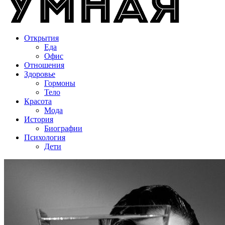
Открытия
Еда
Офис
Отношения
Здоровье
Гормоны
Тело
Красота
Мода
История
Биографии
Психология
Дети