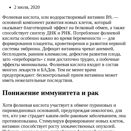
2 июля, 2020
Фолиевая кислота, или водорастворимый витамин В9, —
основной компонент развития новых клеток, который
оказывает благотворный эффект на белковый обмен, а также
способствует синтезу ДНК и РНК. Потребление фолиевой
кислоты особенно важно во время беременности — для
формирования плаценты, кроветворения и развития нервной
системы эмбриона. Дефицит витамина чреват анемией,
бесплодием, ранним климаксом, дефектом развития плода,
зато «переборщить» с ним достаточно трудно, а побочные
эффекты минимальны. Фолиевая кислота входит в состав
многих лекарств и БАДов. Тем не менее врачи
предупреждают: бесконтрольный прием витамина может
иметь нежелательные последствия.
Понижение иммунитета и рак
Хотя фолиевая кислота участвует в обмене пуриновых и
пиримидиновых оснований, предупреждая онкологию, для
тех, кто уже страдает каким-либо раковым заболеванием, она
противопоказана. Стимулируя формирование новых клеток,
витамин способствует росту злокачественных опухолей.