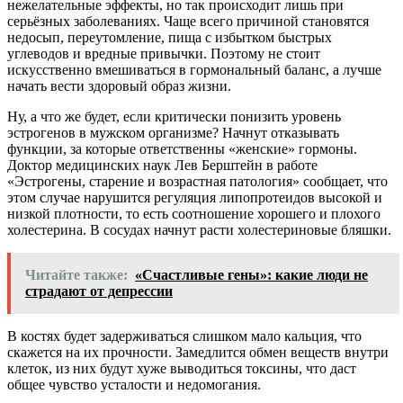
нежелательные эффекты, но так происходит лишь при
серьёзных заболеваниях. Чаще всего причиной становятся
недосып, переутомление, пища с избытком быстрых
углеводов и вредные привычки. Поэтому не стоит
искусственно вмешиваться в гормональный баланс, а лучше
начать вести здоровый образ жизни.
Ну, а что же будет, если критически понизить уровень
эстрогенов в мужском организме? Начнут отказывать
функции, за которые ответственны «женские» гормоны.
Доктор медицинских наук Лев Берштейн в работе
«Эстрогены, старение и возрастная патология» сообщает, что
этом случае нарушится регуляция липопротеидов высокой и
низкой плотности, то есть соотношение хорошего и плохого
холестерина. В сосудах начнут расти холестериновые бляшки.
Читайте также:
«Счастливые гены»: какие люди не
страдают от депрессии
В костях будет задерживаться слишком мало кальция, что
скажется на их прочности. Замедлится обмен веществ внутри
клеток, из них будут хуже выводиться токсины, что даст
общее чувство усталости и недомогания.