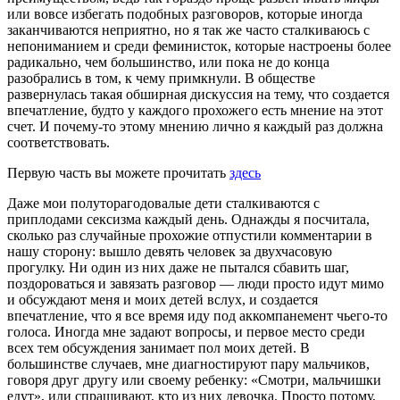
или вовсе избегать подобных разговоров, которые иногда
заканчиваются неприятно, но я так же часто сталкиваюсь с
непониманием и среди феминисток, которые настроены более
радикально, чем большинство, или пока не до конца
разобрались в том, к чему примкнули. В обществе
развернулась такая обширная дискуссия на тему, что создается
впечатление, будто у каждого прохожего есть мнение на этот
счет. И почему-то этому мнению лично я каждый раз должна
соответствовать.
Первую часть вы можете прочитать
здесь
Даже мои полуторагодовалые дети сталкиваются с
приплодами сексизма каждый день. Однажды я посчитала,
сколько раз случайные прохожие отпустили комментарии в
нашу сторону: вышло девять человек за двухчасовую
прогулку. Ни один из них даже не пытался сбавить шаг,
поздороваться и завязать разговор — люди просто идут мимо
и обсуждают меня и моих детей вслух, и создается
впечатление, что я все время иду под аккомпанемент чьего-то
голоса. Иногда мне задают вопросы, и первое место среди
всех тем обсуждения занимает пол моих детей. В
большинстве случаев, мне диагностируют пару мальчиков,
говоря друг другу или своему ребенку: «Смотри, мальчишки
едут», или спрашивают, кто из них девочка. Просто потому,