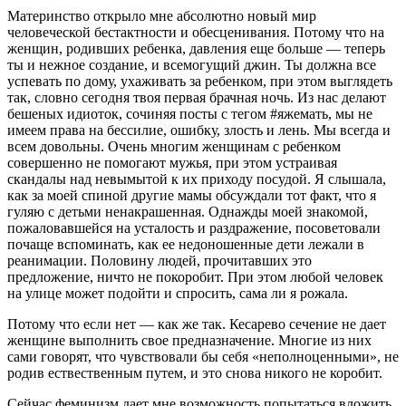
Материнство открыло мне абсолютно новый мир
человеческой бестактности и обесценивания. Потому что на
женщин, родивших ребенка, давления еще больше — теперь
ты и нежное создание, и всемогущий джин. Ты должна все
успевать по дому, ухаживать за ребенком, при этом выглядеть
так, словно сегодня твоя первая брачная ночь. Из нас делают
бешеных идиоток, сочиняя посты с тегом #яжемать, мы не
имеем права на бессилие, ошибку, злость и лень. Мы всегда и
всем довольны. Очень многим женщинам с ребенком
совершенно не помогают мужья, при этом устраивая
скандалы над невымытой к их приходу посудой. Я слышала,
как за моей спиной другие мамы обсуждали тот факт, что я
гуляю с детьми ненакрашенная. Однажды моей знакомой,
пожаловавшейся на усталость и раздражение, посоветовали
почаще вспоминать, как ее недоношенные дети лежали в
реанимации. Половину людей, прочитавших это
предложение, ничто не покоробит. При этом любой человек
на улице может подойти и спросить, сама ли я рожала.
Потому что если нет — как же так. Кесарево сечение не дает
женщине выполнить свое предназначение. Многие из них
сами говорят, что чувствовали бы себя «неполноценными», не
родив ествественным путем, и это снова никого не коробит.
Сейчас феминизм дает мне возможность попытаться вложить