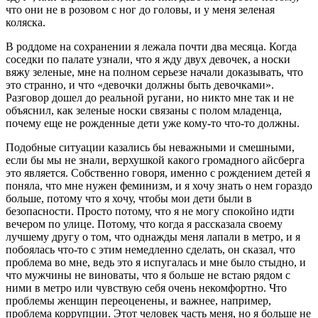
что они не в розовом с ног до головы, и у меня зеленая
коляска.
В роддоме на сохранении я лежала почти два месяца. Когда
соседки по палате узнали, что я жду двух девочек, а носки
вяжу зеленые, мне на полном серьезе начали доказывать, что
это странно, и что «девочки должны быть девочками».
Разговор дошел до реальной ругани, но никто мне так и не
объяснил, как зеленые носки связаны с полом младенца,
почему еще не рожденные дети уже кому-то что-то должны.
Подобные ситуации казались бы неважными и смешными,
если бы мы не знали, верхушкой какого громадного айсберга
это является. Собственно говоря, именно с рождением детей я
поняла, что мне нужен феминизм, и я хочу знать о нем гораздо
больше, потому что я хочу, чтобы мои дети были в
безопасности. Просто потому, что я не могу спокойно идти
вечером по улице. Потому, что когда я рассказала своему
лучшему другу о том, что однажды меня лапали в метро, и я
побоялась что-то с этим немедленно сделать, он сказал, что
проблема во мне, ведь это я испугалась и мне было стыдно, и
что мужчины не виноваты, что я больше не встаю рядом с
ними в метро или чувствую себя очень некомфортно. Что
проблемы женщин переоценены, и важнее, например,
проблема коррупции. Этот человек часть меня, но я больше не