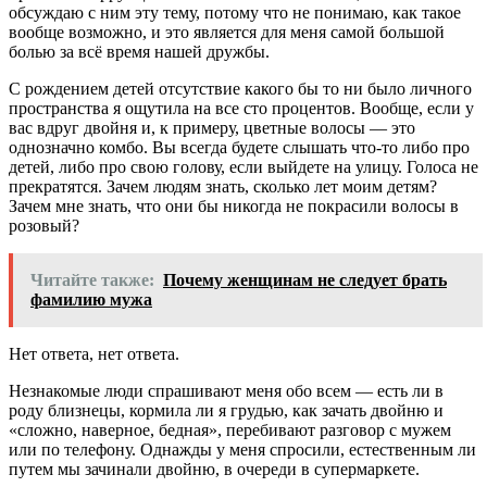
обсуждаю с ним эту тему, потому что не понимаю, как такое
вообще возможно, и это является для меня самой большой
болью за всё время нашей дружбы.
С рождением детей отсутствие какого бы то ни было личного
пространства я ощутила на все сто процентов. Вообще, если у
вас вдруг двойня и, к примеру, цветные волосы — это
однозначно комбо. Вы всегда будете слышать что-то либо про
детей, либо про свою голову, если выйдете на улицу. Голоса не
прекратятся. Зачем людям знать, сколько лет моим детям?
Зачем мне знать, что они бы никогда не покрасили волосы в
розовый?
Читайте также:
Почему женщинам не следует брать
фамилию мужа
Нет ответа, нет ответа.
Незнакомые люди спрашивают меня обо всем — есть ли в
роду близнецы, кормила ли я грудью, как зачать двойню и
«сложно, наверное, бедная», перебивают разговор с мужем
или по телефону. Однажды у меня спросили, естественным ли
путем мы зачинали двойню, в очереди в супермаркете.