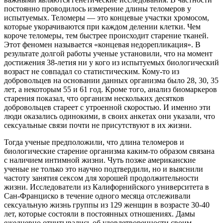
постоянно проводилось измерение длины теломеров у
испытуемых. Теломеры — это концевые участки хромосом,
которые укорачиваются при каждом делении клетки. Чем
короче теломеры, тем быстрее происходит старение тканей.
Этот феномен называется «концевая недорепликация». В
результате долгой работы ученые установили, что на момент
достижения 38-летия ни у кого из испытуемых биологический
возраст не совпадал со статистическим. Кому-то из
добровольцев на основании данных организма было 28, 30, 35
лет, а некоторым 55 и 61 год. Кроме того, анализ биомаркеров
старения показал, что организм нескольких десятков
добровольцев стареет с утроенной скоростью. И именно эти
люди оказались одинокими, в своих анкетах они указали, что
сексуальные связи почти не присутствуют в их жизни.
Тогда ученые предположили, что длина теломеров и
биологические старение организма каким-то образом связана
с наличием интимной жизни. Чуть позже американские
ученые не только это научно подтвердили, но и выяснили
частоту занятия сексом для хорошей продолжительности
жизни. Исследователи из Калифорнийского университета в
Сан-Франциско в течение одного месяца отслеживали
сексуальную жизнь группы из 129 женщин в возрасте 30-40
лет, которые состояли в постоянных отношениях. Дамы
ежедневно отчитывались об удовлетворенности своим