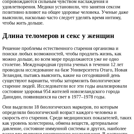
сопровождаются сильным чувством наслаждения и
удовлетворения. Медики установили, что занятия сексом
позитивно влияют на общее здоровье человека. Ученые даже
выяснили, насколько часто следует уделять время интиму,
чтобы жить дольше.
Длина теломеров и секс у женщин
Решение проблемы естественного старения организма и
поиски любых возможностей, чтобы продлить жизнь, как
можно дольше, во всем мире продолжаются уже не одно
столетие. Международная группа ученых в течении 12 лет
проводила исследование на базе Университета Отаго, Новая
Зеландия, пытаясь выяснить, какие на сегодняшний день
существуют варианты, чтобы затормозить биологическое
старение людей. Исследователи все эти годы анализировали
состояние здоровья 954 жителей новозеландского города
Данидин, появившихся на свет в 1977–1978 годы.
Они выделили 18 биологических маркеров, по которым
определяли биологический возраст каждого человека и
скорость его старения. Среди медицинских показателей, таких
как уровень холестерина, обмена веществ, артериальное
давление, состояние иммунной системы и других, наиболее
важными являются генетические исследования. В частности