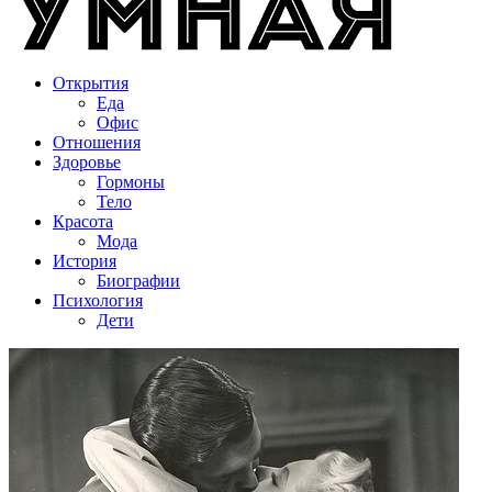
Открытия
Еда
Офис
Отношения
Здоровье
Гормоны
Тело
Красота
Мода
История
Биографии
Психология
Дети