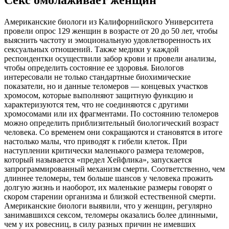
Американские биологи из Калифорнийского Университета
провели опрос 129 женщин в возрасте от 20 до 50 лет, чтобы
выяснить частоту и эмоциональную удовлетворенность их
сексуальных отношений. Также медики у каждой
респондентки осуществили забор крови и провели анализы,
чтобы определить состояние ее здоровья. Биологов
интересовали не только стандартные биохимические
показатели, но и данные теломеров — концевых участков
хромосом, которые выполняют защитную функцию и
характеризуются тем, что не соединяются с другими
хромосомами или их фрагментами. По состоянию теломеров
можно определить приблизительный биологический возраст
человека. Со временем они сокращаются и становятся в итоге
настолько малы, что приводят к гибели клеток. При
наступлении критически маленького размера теломеров,
который называется «предел Хейфлика», запускается
запрограммированный механизм смерти. Соответственно, чем
длиннее теломеры, тем больше шансов у человека прожить
долгую жизнь и наоборот, их маленькие размеры говорят о
скором старении организма и близкой естественной смерти.
Американские биологи выявили, что у женщин, регулярно
занимавшихся сексом, теломеры оказались более длинными,
чем у их ровесниц, в силу разных причин не имевших