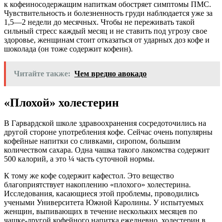
к
кофеиносодержащим
напиткам обостряет симптомы
ПМС
.
Чувствительность и болезненность груди наблюдается уже за
1,5—2 недели до месячных. Чтобы не переживать такой
сильный стресс каждый месяц и не ставить под угрозу свое
здоровье, женщинам стоит отказаться от ударных доз кофе и
шоколада (он тоже содержит кофеин).
Читайте также:
Чем вредно авокадо
«Плохой» холестерин
В Гарвардской школе здравоохранения сосредоточились на
другой стороне употребления кофе. Сейчас очень популярны
кофейные напитки со сливками, сиропом, большим
количеством сахара. Одна чашка такого лакомства содержит
500 калорий, а это ¼ часть суточной нормы.
К тому же кофе содержит кафестол. Это вещество
благоприятствует накоплению «плохого» холестерина.
Исследования, касающиеся этой проблемы, проводились
учеными Университета Южной Каролины. У испытуемых
женщин, выпивающих в течение нескольких месяцев по
чашке-другой кофейного напитка ежедневно, холестерин в