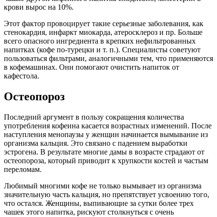
крови вырос на 10%.
Этот фактор провоцирует такие серьезные заболевания, как
стенокардия, инфаркт миокарда, атеросклероз и пр. Больше
всего опасного ингредиента в крепких нефильтрованных
напитках (кофе по-турецки и т. п.). Специалисты советуют
пользоваться фильтрами, аналогичными тем, что применяются
в кофемашинах. Они помогают очистить напиток от
кафестола.
Остеопороз
Последний аргумент в пользу сокращения количества
употребления кофеина касается возрастных изменений. После
наступления менопаузы у женщин начинается вымывание из
организма кальция. Это связано с падением выработки
эстрогена. В результате многие дамы в возрасте страдают от
остеопороза, который приводит к хрупкости костей и частым
переломам.
Любимый многими кофе не только вымывает из организма
значительную часть кальция, но препятствует усвоению того,
что остался. Женщины, выпивающие за сутки более трех
чашек этого напитка, рискуют столкнуться с очень