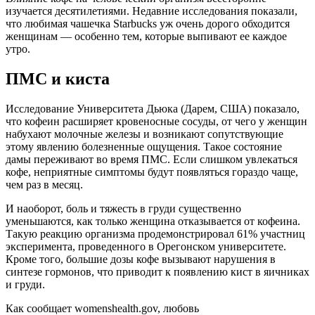
изучается десятилетиями. Недавние исследования показали,
что любимая чашечка
Starbucks
уж очень дорого обходится
женщинам — особенно тем, которые выпивают ее каждое
утро.
ПМС и киста
Исследование Университета
Дьюка
(Дарем, США) показало,
что кофеин расширяет кровеносные сосуды, от чего у женщин
набухают молочные железы и возникают сопутствующие
этому явлению болезненные ощущения. Такое состояние
дамы переживают во время
ПМС
. Если слишком увлекаться
кофе, неприятные симптомы будут появляться гораздо чаще,
чем раз в месяц.
И наоборот, боль и тяжесть в груди существенно
уменьшаются, как только женщина отказывается от кофеина.
Такую реакцию организма продемонстрировал 61% участниц
эксперимента, проведенного в
Орегонском
университете.
Кроме того, большие дозы кофе вызывают нарушения в
синтезе гормонов, что приводит к появлению
кист
в яичниках
и груди.
Как сообщает
womenshealth
.
gov
, любовь