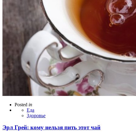
Posted
in
Еда
Здоровье
Эрл Грей: кому нельзя пить этот чай