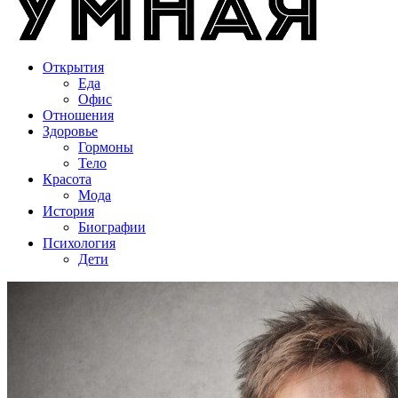
Открытия
Еда
Офис
Отношения
Здоровье
Гормоны
Тело
Красота
Мода
История
Биографии
Психология
Дети