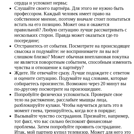
сердца и успокоит нервы;
Слушайте своего партнёра. Для этого не нужно быть
профессором. Каждый человек имеет право на
собственное мнение, поэтому вначале стоит попытаться
встать на его позицию. Может она и окажется
правильной? Любую ситуацию лучше рассматривать с
нескольких сторон. Правда может оказаться где-то
посередине;
Отстранитесь от события. Посмотрите на происходящее
свысока и подумайте: не воспринимаете ли вы всё
слишком близко? Может обычная внеплановая покупка
не является поворотным событием, способным изменить
чувства и отношение к партнёру?
Ждите. Не отвечайте сразу. Лучше подождите с ответом
и оцените ситуацию. Подумайте над словами, которые
собираетесь произнести. Возможно через 20 минут вы
по-другому посмотрите на произошедшее.
Попробуйте физически успокоиться. Проверьте свое
тело на растяжение, расслабьте мышцы лица,
разблокируйте кулаки. Чтобы научиться делать это в
момент гнева, тренируйтесь, когда все в порядке;
Вызывайте чувство сострадания. Признайте, например,
тот факт, что вас сильно беспокоят финансовые
проблемы. Затем попробуйте проявить сострадание.
Итак, мой партнер купил телевизор. Может для него это