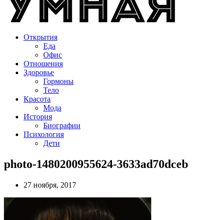
Открытия
Еда
Офис
Отношения
Здоровье
Гормоны
Тело
Красота
Мода
История
Биографии
Психология
Дети
photo-1480200955624-3633ad70dceb
27 ноября, 2017