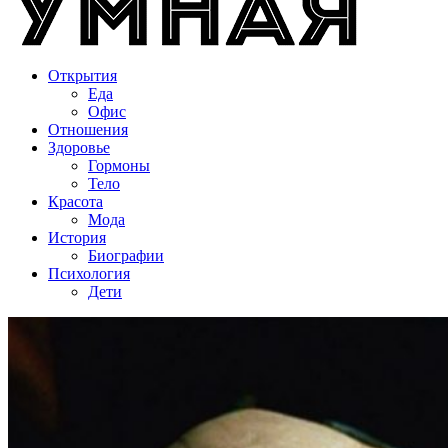
Открытия
Еда
Офис
Отношения
Здоровье
Гормоны
Тело
Красота
Мода
История
Биографии
Психология
Дети