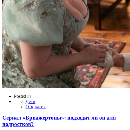
Posted
in
Дети
Открытия
Сериал «Бриджертоны»: подходит ли он для
подростков?