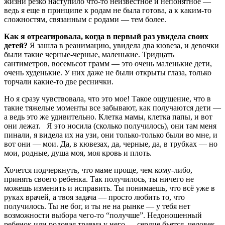
жизни резко наступило что-то неизвестное и непонятное —
ведь я еще в принципе к родам не была готова, а к каким-то
сложностям, связанным с родами — тем более.
Как я отреагировала, когда в первый раз увидела своих
детей?
Я зашла в реанимацию, увидела два кювеза, и девочки
были такие черные-черные, маленькие. Тридцать
сантиметров, восемьсот грамм — это очень маленькие дети,
очень худенькие. У них даже не были открыты глаза, только
торчали какие-то две реснички.
Но я сразу чувствовала, что это мое! Такое ощущение, что в
такие тяжелые моменты все забывают, как получаются дети —
а ведь это же удивительно. Клетка мамы, клетка папы, и вот
они лежат. Я это носила (сколько получилось), они там меня
пинали, я видела их на узи, они только-только были во мне, и
вот они — мои. Да, в кювезах, да, черные, да, в трубках — но
мои, родные, душа моя, моя кровь и плоть.
Хочется подчеркнуть, что маме проще, чем кому-либо,
принять своего ребенка. Так получилось, ты ничего не
можешь изменить и исправить. Ты понимаешь, что всё уже в
руках врачей, а твоя задача — просто любить то, что
получилось. Ты не бог, и ты не на рынке — у тебя нет
возможности выбора чего-то “получше”. Недоношенный
ребенок или родовая травма у него — сердце бьется, человек