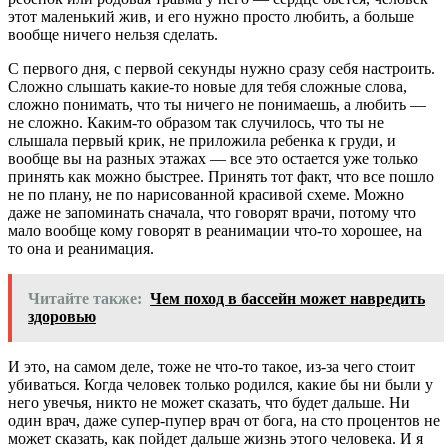
этот маленький жив, и его нужно просто любить, а больше
вообще ничего нельзя сделать.
С первого дня, с первой секунды нужно сразу себя настроить.
Сложно слышать какие-то новые для тебя сложные слова,
сложно понимать, что ты ничего не понимаешь, а любить —
не сложно. Каким-то образом так случилось, что ты не
слышала первый крик, не приложила ребенка к груди, и
вообще вы на разных этажах — все это остается уже только
принять как можно быстрее. Принять тот факт, что все пошло
не по плану, не по нарисованной красивой схеме. Можно
даже не запоминать сначала, что говорят врачи, потому что
мало вообще кому говорят в реанимации что-то хорошее, на
то она и реанимация.
Читайте также:
Чем поход в бассейн может навредить
здоровью
И это, на самом деле, тоже не что-то такое, из-за чего стоит
убиваться. Когда человек только родился, какие бы ни были у
него увечья, никто не может сказать, что будет дальше. Ни
один врач, даже супер-пупер врач от бога, на сто процентов не
может сказать, как пойдет дальше жизнь этого человека. И я