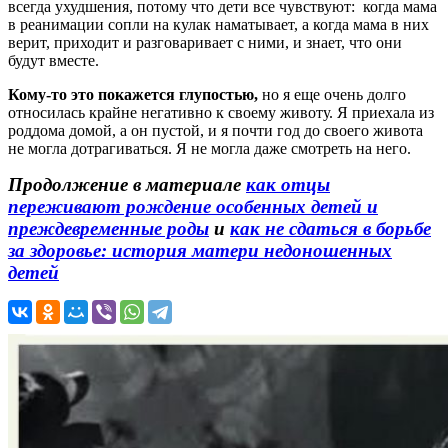
всегда ухудшения, потому что дети все чувствуют: когда мама
в реанимации сопли на кулак наматывает, а когда мама в них
верит, приходит и разговаривает с ними, и знает, что они
будут вместе.
Кому-то это покажется глупостью,
но я еще очень долго
относилась крайне негативно к своему животу. Я приехала из
роддома домой, а он пустой, и я почти год до своего живота
не могла дотрагиваться. Я не могла даже смотреть на него.
Продолжение в материале
как отцы
переживают рождение особенных детей и
преждевременные роды
и
как не сдаться в борьбе
за здоровье: история матери недоношенных
детей