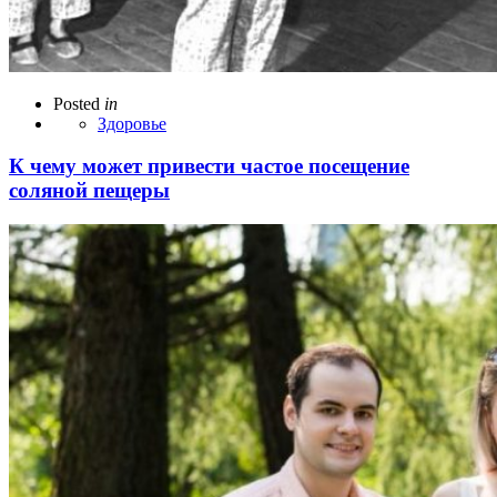
Posted
in
Здоровье
К чему может привести частое посещение
соляной пещеры