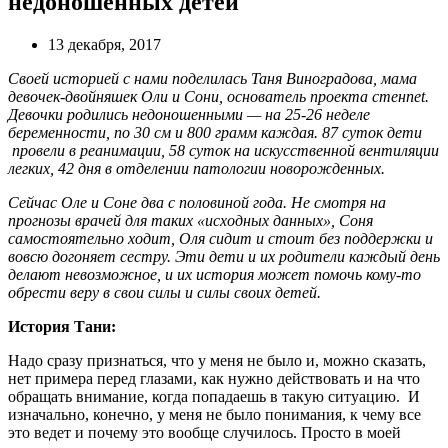
недоношенных детей
13 декабря, 2017
Своей историей с нами поделилась Таня Виноградова, мама
девочек-двойняшек Оли и Сони, основатель проекта стенnet.
Д
евочки родились недоношенными — на 25-26 неделе
беременности, по 30 см и 800 грамм каждая.
87 суток дети
провели в реанимации, 58 суток на искусственной вентиляции
легких, 42 дня в отделении патологии новорожденных
.
Сейчас Оле и Соне два с половиной года.
Не смотря на
прогнозы врачей для таких «исходных данных»,
Соня
самостоятельно ходит, Оля сидит и стоит без поддержки и
вовсю догоняет сестру. Эти дети и их родители каждый день
делают невозможное, и их история может помочь кому-то
обрести веру в свои силы и силы своих детей.
История Тани:
Надо сразу признаться, что у меня не было и, можно сказать,
нет примера перед глазами, как нужно действовать и на что
обращать внимание, когда попадаешь в такую ситуацию. И
изначально, конечно, у меня не было понимания, к чему все
это ведет и почему это вообще случилось. Просто в моей