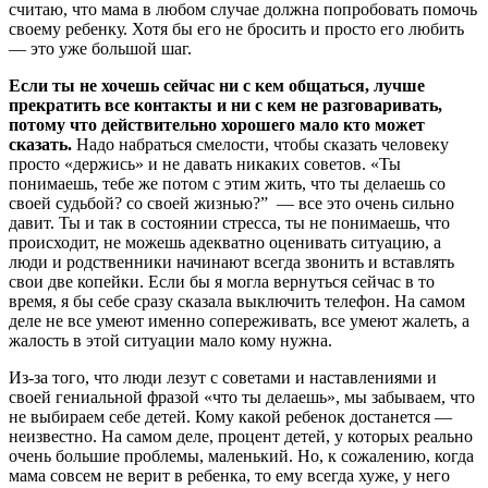
считаю, что мама в любом случае должна попробовать помочь
своему ребенку. Хотя бы его не бросить и просто его любить
— это уже большой шаг.
Если ты не хочешь сейчас ни с кем общаться, лучше
прекратить все контакты и ни с кем не разговаривать,
потому что действительно хорошего мало кто может
сказать.
Надо набраться смелости, чтобы сказать человеку
просто «держись» и не давать никаких советов. «Ты
понимаешь, тебе же потом с этим жить, что ты делаешь со
своей судьбой? со своей жизнью?” — все это очень сильно
давит. Ты и так в состоянии стресса, ты не понимаешь, что
происходит, не можешь адекватно оценивать ситуацию, а
люди и родственники начинают всегда звонить и вставлять
свои две копейки. Если бы я могла вернуться сейчас в то
время, я бы себе сразу сказала выключить телефон. На самом
деле не все умеют именно сопереживать, все умеют жалеть, а
жалость в этой ситуации мало кому нужна.
Из-за того, что люди лезут с советами и наставлениями и
своей гениальной фразой «что ты делаешь», мы забываем, что
не выбираем себе детей. Кому какой ребенок достанется —
неизвестно. На самом деле, процент детей, у которых реально
очень большие проблемы, маленький. Но, к сожалению, когда
мама совсем не верит в ребенка, то ему всегда хуже, у него