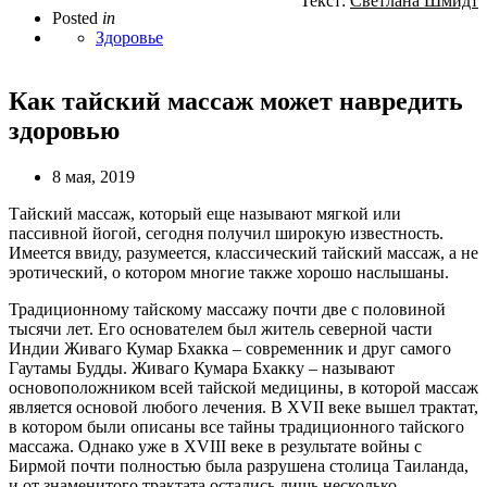
Текст:
Светлана Шмидт
Posted
in
Здоровье
Как тайский массаж может навредить
здоровью
8 мая, 2019
Тайский массаж, который еще называют мягкой или
пассивной йогой, сегодня получил широкую известность.
Имеется ввиду, разумеется, классический тайский массаж, а не
эротический, о котором многие также хорошо наслышаны.
Традиционному тайскому массажу почти две с половиной
тысячи лет. Его основателем был житель северной части
Индии Живаго Кумар Бхакка – современник и друг самого
Гаутамы Будды. Живаго Кумара Бхакку – называют
основоположником всей тайской медицины, в которой массаж
является основой любого лечения. В XVII веке вышел трактат,
в котором были описаны все тайны традиционного тайского
массажа. Однако уже в XVIII веке в результате войны с
Бирмой почти полностью была разрушена столица Таиланда,
и от знаменитого трактата остались лишь несколько