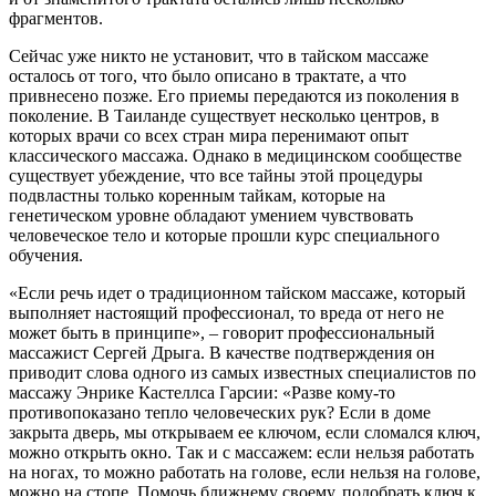
фрагментов.
Сейчас уже никто не установит, что в тайском массаже
осталось от того, что было описано в трактате, а что
привнесено позже. Его приемы передаются из поколения в
поколение. В Таиланде существует несколько центров, в
которых врачи со всех стран мира перенимают опыт
классического массажа. Однако в медицинском сообществе
существует убеждение, что все тайны этой процедуры
подвластны только коренным тайкам, которые на
генетическом уровне обладают умением чувствовать
человеческое тело и которые прошли курс специального
обучения.
«Если речь идет о традиционном тайском массаже, который
выполняет настоящий профессионал, то вреда от него не
может быть в принципе», – говорит профессиональный
массажист Сергей Дрыга. В качестве подтверждения он
приводит слова одного из самых известных специалистов по
массажу Энрике Кастеллса Гарсии: «Разве кому-то
противопоказано тепло человеческих рук? Если в доме
закрыта дверь, мы открываем ее ключом, если сломался ключ,
можно открыть окно. Так и с массажем: если нельзя работать
на ногах, то можно работать на голове, если нельзя на голове,
можно на стопе. Помочь ближнему своему, подобрать ключ к