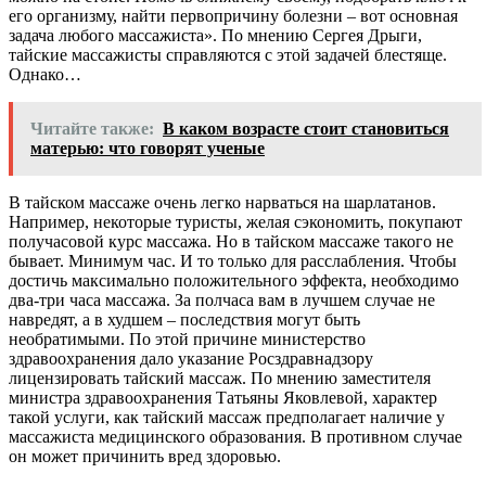
его организму, найти первопричину болезни – вот основная
задача любого массажиста». По мнению Сергея Дрыги,
тайские массажисты справляются с этой задачей блестяще.
Однако…
Читайте также:
В каком возрасте стоит становиться
матерью: что говорят ученые
В тайском массаже очень легко нарваться на шарлатанов.
Например, некоторые туристы, желая сэкономить, покупают
получасовой курс массажа. Но в тайском массаже такого не
бывает. Минимум час. И то только для расслабления. Чтобы
достичь максимально положительного эффекта, необходимо
два-три часа массажа. За полчаса вам в лучшем случае не
навредят, а в худшем – последствия могут быть
необратимыми. По этой причине министерство
здравоохранения дало указание Росздравнадзору
лицензировать тайский массаж. По мнению заместителя
министра здравоохранения Татьяны Яковлевой, характер
такой услуги, как тайский массаж предполагает наличие у
массажиста медицинского образования. В противном случае
он может причинить вред здоровью.