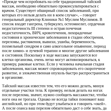
«Прежде чем испробовать на себе традиционный тайский
массаж, необходимо обязательно проконсультироваться с
врачом. Существует обширный список заболеваний, при
которых его нельзя делать ни в коем случае», – говорит
генеральный директор Клиники №1 Муслим Муслимов. В
список входят гангрена, туберкулез, остеомиелит, сердечная
недостаточность III степени и острая почечная
недостаточность, ВИЧ, кровотечения, лихорадочные
состояния и хронические заболевания в стадии обострения,
переломы, растяжения, вывихи, ушибы, беременность,
похмельный синдром и само алкогольное опьянение, период
после химио- и лучевой терапии и многие другие заболевания
и состояния. Поскольку в ходе массажа запускаются все
клетки организма, очень легко могут активизироваться, к
примеру, раковые клетки. Если у человека начальная стадия
заболевания, массаж может спровоцировать его скоротечное
развитие, и злокачественная опухоль быстро распространиться
в организме.
Тайский массаж известен тем, что его можно делать, минуя
отдельные участки тела. К примеру, нельзя делать на ногах
после перелома, значит, нужно сообщить массажистке, чтобы
ноги она не трогала. Однако не всегда тайки понимают ваш
английский, но при этом будут улыбаться и говорить «окей».
А после сеанса ваш перелом обязательно даст о себе знать, да