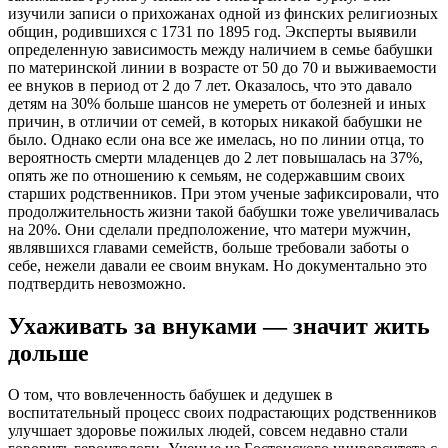
изучили записи о прихожанах одной из финских религиозных
общин, родившихся с 1731 по 1895 год. Эксперты выявили
определенную зависимость между наличием в семье бабушки
по материнской линии в возрасте от 50 до 70 и выживаемости
ее внуков в период от 2 до 7 лет. Оказалось, что это давало
детям на 30% больше шансов не умереть от болезней и иных
причин, в отличии от семей, в которых никакой бабушки не
было. Однако если она все же имелась, но по линии отца, то
вероятность смерти младенцев до 2 лет повышалась на 37%,
опять же по отношению к семьям, не содержавшим своих
старших родственников. При этом ученые зафиксировали, что
продолжительность жизни такой бабушки тоже увеличивалась
на 20%. Они сделали предположение, что матери мужчин,
являвшихся главами семейств, больше требовали заботы о
себе, нежели давали ее своим внукам. Но документально это
подтвердить невозможно.
Ухаживать за внуками — значит жить
дольше
О том, что вовлеченность бабушек и дедушек в
воспитательный процесс своих подрастающих родственников
улучшает здоровье пожилых людей, совсем недавно стали