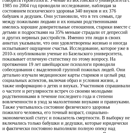
говорить геронтологи. Ученые из Бостонского университета с
1985 по 2004 год проводили исследование, наблюдая за
состоянием психического здоровья 340 внуков и их 376
бабушек и дедушек. Они установили, что в тех семьях, где
между пожилыми людьми и их юными родственниками
имелись хорошие доверительные отношения, старики вместе с
детьми и подростками на 35% меньше страдали от депрессий
и других нервных расстройств. Именно эти люди в своих
анкетах указывали, что они удовлетворены жизнью и иногда
испытывают ощущение счастья. Исследование, которое уже в
2010-х опубликовали ученые из Базельского университета,
показывает отличную статистику по этому вопросу. На
протяжении 19 лет швейцарские психологи проводили
собеседования с выделенной группой пожилых людей. Они
детально изучали медицинские карты стариков и целый ряд
социальных аспектов, включая образ и условия жизни, а
также информацию о детях и внуках. Участников спрашивали
о частоте и регулярности встреч со своими молодыми
родственниками в течение последнего года и степени
вовлеченности в уход за малолетними внуками и правнуками.
Также учитывалось состояние физического здоровья
пожилого человека, его точный возраст, социально-
экономический статус и показатель смертности. В выборку не
включались только бабушки и дедушки, которые юридически
и фактически постоянно выполняли полную опеку над