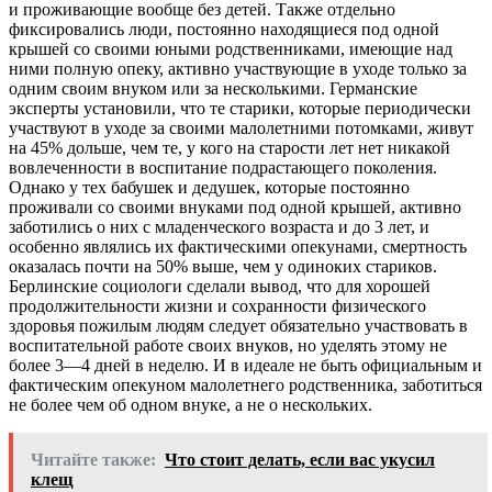
и проживающие вообще без детей. Также отдельно
фиксировались люди, постоянно находящиеся под одной
крышей со своими юными родственниками, имеющие над
ними полную опеку, активно участвующие в уходе только за
одним своим внуком или за несколькими. Германские
эксперты установили, что те старики, которые периодически
участвуют в уходе за своими малолетними потомками, живут
на 45% дольше, чем те, у кого на старости лет нет никакой
вовлеченности в воспитание подрастающего поколения.
Однако у тех бабушек и дедушек, которые постоянно
проживали со своими внуками под одной крышей, активно
заботились о них с младенческого возраста и до 3 лет, и
особенно являлись их фактическими опекунами, смертность
оказалась почти на 50% выше, чем у одиноких стариков.
Берлинские социологи сделали вывод, что для хорошей
продолжительности жизни и сохранности физического
здоровья пожилым людям следует обязательно участвовать в
воспитательной работе своих внуков, но уделять этому не
более 3—4 дней в неделю. И в идеале не быть официальным и
фактическим опекуном малолетнего родственника, заботиться
не более чем об одном внуке, а не о нескольких.
Читайте также:
Что стоит делать, если вас укусил
клещ