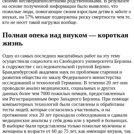
своими несовершеннолетними родственниками. В результате
на основе полученной информации было выявлено, что
пожилые люди, помогающие своим взрослым детям в заботе о
внуках, на 57% меньше подвержены риску смертности чем те,
кто не несет такой нагрузки вообще.
Полная опека над внуком — короткая
жизнь
Одну из самых последних масштабных работ на эту тему
осуществили социологи из Свободного университета Берлина
в содружестве с исследовательской группой Берлин-
Бранденбургской академии наук по проблемам старения и
развития общества по заказу Федерального министерства
исследований и технологий Германии. В течении 20 лет они
проводили анализ медицинских, социальных и других
данных более чем 7000 пожилых немцев, предоставленных
им Регистрационным бюро Западного Берлина. При помощи
компьютерных технологий были составлены и обработаны
тесты людей, которые согласились участвовать, и на
протяжении этих 20 лет проходили собеседования и сдавали
медицинские анализы у себя дома или у врачей в больницах.
В выборке были представлены только пожилые мужчины и
женщины в возрасте от 60 до 75 лет, как имеющие внуков, так