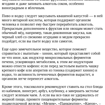
ягодами и даже запивать алкоголь соком, особенно
виноградным и яблочным.
Пиво и водку следует закусывать квашеной капустой — в ней
много янтарной кислоты, которая поддержит организм
человека и позволит ему быстрее переработать алкоголь.
Прекрасным дополнением к фруктам или овощам может стать
обычный мёд, например, такая диковинная закуска, как
черный хлеб со свежими огурцами и медом прекрасно
подойдет, если вы пьете водку или самогон.
Еще одно замечательное вещество, которое поможет
справиться с выпитым – хинин, который представляет собой
не что иное, как индуктор микросомальных ферментов
печени, ускоряющих метаболзим, к этим же индукторам
можно отнести кофеин: если перед застольем выпить чашку
крепкого кофе или аперитив из тоника (содержит хинин) и
водки, то активность печеночных ферментов вырастет, и
организм легче перенесет алкоголь.
Кроме этого, токсикологи рекомендуют ставить на стол блюда
из кабачков, винегрет, арбуз, клубнику, а завершать застолье
следует зеленым чаем. А если вы все-таки не удержались от
жирной пищи, примите пищеварительные ферменты
поджелудочной железы: «Мезим», «Панкреатин», «Креон», –