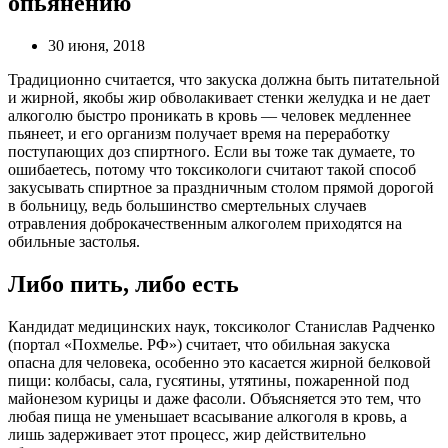
опьянению
30 июня, 2018
Традиционно считается, что закуска должна быть питательной
и жирной, якобы жир обволакивает стенки желудка и не дает
алкоголю быстро проникать в кровь — человек медленнее
пьянеет, и его организм получает время на переработку
поступающих доз спиртного. Если вы тоже так думаете, то
ошибаетесь, потому что токсикологи считают такой способ
закусывать спиртное за праздничным столом прямой дорогой
в больницу, ведь большинство смертельных случаев
отравления доброкачественным алкоголем приходятся на
обильные застолья.
Либо пить, либо есть
Кандидат медицинских наук, токсиколог Станислав Радченко
(портал «Похмелье. РФ») считает, что обильная закуска
опасна для человека, особенно это касается жирной белковой
пищи: колбасы, сала, гусятины, утятины, пожаренной под
майонезом курицы и даже фасоли. Объясняется это тем, что
любая пища не уменьшает всасывание алкоголя в кровь, а
лишь задерживает этот процесс, жир действительно