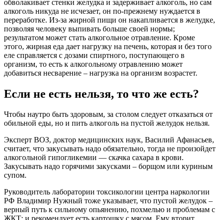
обволакивает стенки желудка и задерживает алкоголь, но сам
алкоголь никуда не исчезает, он по-прежнему нуждается в
переработке. Из-за жирной пищи он накапливается в желудке,
позволяя человеку выпивать больше своей нормы;
результатом может стать алкогольное отравление. Кроме
этого, жирная еда дает нагрузку на печень, которая и без того
еле справляется с дозами спиртного, поступающего в
организм, то есть к алкогольному отравлению может
добавиться несварение – нагрузка на организм возрастет.
Если не есть нельзя, то что же есть?
Чтобы наутро быть здоровым, за столом следует отказаться от
обильной еды, но и пить алкоголь на пустой желудок нельзя.
Эксперт ВОЗ, доктор медицинских наук, Василий Афанасьев,
считает, что закусывать надо обязательно, тогда не произойдет
алкогольной гипогликемии — скачка сахара в крови.
Закусывать надо горячими закусками – борщом или куриным
супом.
Руководитель лаборатории токсикологии центра наркологии
РФ Владимир Нужный тоже указывает, что пустой желудок –
верный путь к сильному опьянению, похмелью и проблемам с
ЖКТ; и рекомендует есть картошку с мясом. Ему вторит