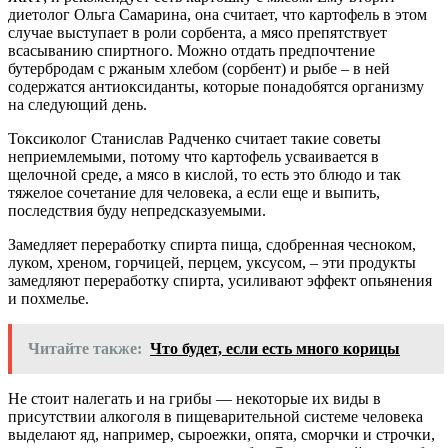
диетолог Ольга Самарина, она считает, что картофель в этом
случае выступает в роли сорбента, а мясо препятствует
всасыванию спиртного. Можно отдать предпочтение
бутербродам с ржаным хлебом (сорбент) и рыбе – в ней
содержатся антиоксиданты, которые понадобятся организму
на следующий день.
Токсиколог Станислав Радченко считает такие советы
неприемлемыми, потому что картофель усваивается в
щелочной среде, а мясо в кислой, то есть это блюдо и так
тяжелое сочетание для человека, а если еще и выпить,
последствия буду непредсказуемыми.
Замедляет переработку спирта пища, сдобренная чесноком,
луком, хреном, горчицей, перцем, уксусом, – эти продукты
замедляют переработку спирта, усиливают эффект опьянения
и похмелье.
Читайте также:
Что будет, если есть много корицы
Не стоит налегать и на грибы — некоторые их виды в
присутствии алкоголя в пищеварительной системе человека
выделают яд, например, сыроежки, опята, сморчки и строчки,