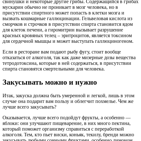
свинушки и некоторые другие грибы. Содержащийся в грибах
мускарин обычно не проникает в мозг человека, но в
присутствии спиртного может попасть в клетки мозга и
вызвать кошмарные галлюцинации. Гельвеловая кислота из
сморчков и строчков в присутствии спирта становится ядом
для клеток печени, а гиромитрин вызывает разрушение
красных кровяных телец – эритроцитов, является токсином
для сердечной мышцы и может выступать галлюциногеном.
Если в ресторане вам подают рыбу фугу, стоит вообще
отказаться от алкоголя, так как даже мизерные дозы вещества
тетродотоксина, которые в ней содержаться, в присутствии
спирта становятся смертельными для человека.
Закусывать можно и нужно
Итак, закуска должна быть умеренной и легкой, лишь в этом
случае она подарит вам пользу и облегчит похмелье. Чем же
лучше всего закусывать?
Оказывается, лучше всего подойдут фрукты, а особенно —
яблоки: они улучшают пищеварение, в них много пектина,
который поможет организму справиться с переработкой
алкоголя. Тем, кто пьет виски, коньяк, текилу, бренди можно
закусывать любыми сочными фруктами, особенно лимоном,